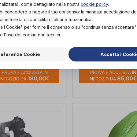
nalizzata), come dettagliato nella nostra
cookie policy
.
tà di concedere o negare il tuo consenso: la mancata accettazione d
ettere la disponibilità di alcune funzionalità.
ta i Cookie" per fornire il consenso o su "continua senza accettare
e l'uso dei cookie non tecnici.
le laccio – Beige
CLOE MOIRE' ROS
referenze Cookie
Accetta i Cooki
artis
Podartis
di
PROVA E ACQUISTA IN
PROVA E ACQUISTA IN
180,00€
85,00€
NEGOZIO DA
NEGOZIO DA