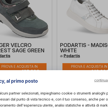
GER VELCRO
PODARTIS - MADI
EST SAGE GREEN
WHITE
artis
Podartis
di
PROVA E ACQUISTA IN
PROVA E ACQUISTA IN
185,00€
149,00
NEGOZIO DA
NEGOZIO DA
continua
cy, al primo posto
alcuni partner selezionati, impieghiamo cookie o strumenti analoghi 
ssari dal punto di vista tecnico e, con il tuo consenso, anche per obi
lioramento dell'esperienza utente, analisi statistiche e attività di mark