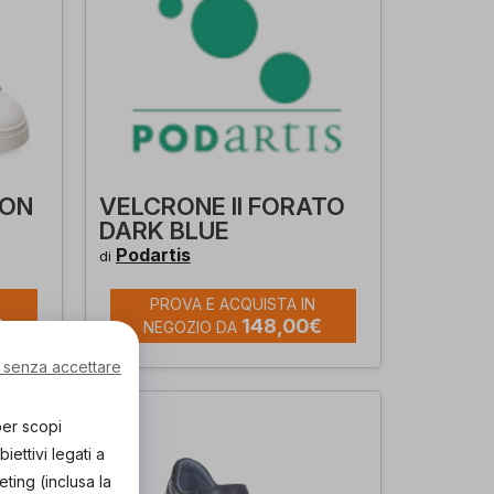
SON
VELCRONE II FORATO
DARK BLUE
Podartis
di
PROVA E ACQUISTA IN
€
148,00€
NEGOZIO DA
 senza accettare
per scopi
ettivi legati a
eting (inclusa la