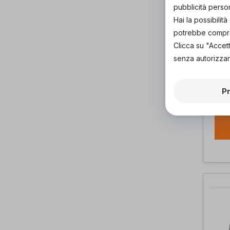
pubblicità perso
Hai la possibili
potrebbe comprom
Clicca su "Accet
senza autorizzar
Adel
P
Pod
di