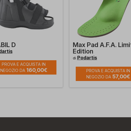
BIL D
Max Pad A.F.A. Lim
Edition
artis
Podartis
di
PROVA E ACQUISTA IN
160,00€
NEGOZIO DA
PROVA E ACQUISTA IN
57,00€
NEGOZIO DA