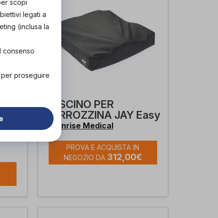
per scopi
ettivi legati a
eting (inclusa la
el consenso
" per proseguire
CUSCINO PER
E
CARROZZINA JAY Easy
e
Sunrise Medical
di
A
PROVA E ACQUISTA IN
312,00€
NEGOZIO DA