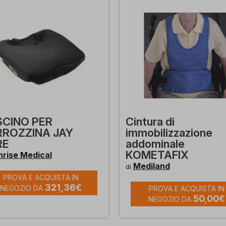
CINO PER
Cintura di
ROZZINA JAY
immobilizzazione
RE
addominale
KOMETAFIX
nrise Medical
Mediland
di
PROVA E ACQUISTA IN
321,36€
NEGOZIO DA
PROVA E ACQUISTA IN
50,00€
NEGOZIO DA