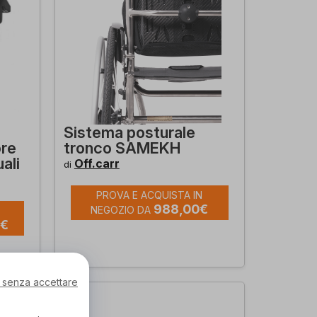
Sistema posturale
ore
tronco SAMEKH
ali
Off.carr
di
PROVA E ACQUISTA IN
988,00€
NEGOZIO DA
0€
 senza accettare