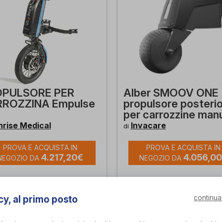
OPULSORE PER
Alber SMOOV ONE
ROZZINA Empulse
propulsore posteri
per carrozzine manu
nrise Medical
Invacare
di
PROVA E ACQUISTA IN
PROVA E ACQUISTA IN
4.217,20€
4.056,0
NEGOZIO DA
NEGOZIO DA
continua
cy, al primo posto