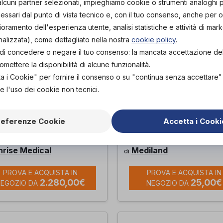
alcuni partner selezionati, impieghiamo cookie o strumenti analoghi 
ssari dal punto di vista tecnico e, con il tuo consenso, anche per obi
lioramento dell'esperienza utente, analisi statistiche e attività di mark
nalizzata), come dettagliato nella nostra
cookie policy
.
tà di concedere o negare il tuo consenso: la mancata accettazione d
ettere la disponibilità di alcune funzionalità.
ta i Cookie" per fornire il consenso o su "continua senza accettare
e l'uso dei cookie non tecnici.
PULSORE DI
CINTURA DI
NTA PER
IMMOBILIZZAZION
referenze Cookie
Accetta i Cooki
RROZZINA
ADDOMINALE
ULSE R20
KOMETAFIX LARG
nrise Medical
Mediland
di
PROVA E ACQUISTA IN
PROVA E ACQUISTA IN
2.280,00€
25,00€
EGOZIO DA
NEGOZIO DA