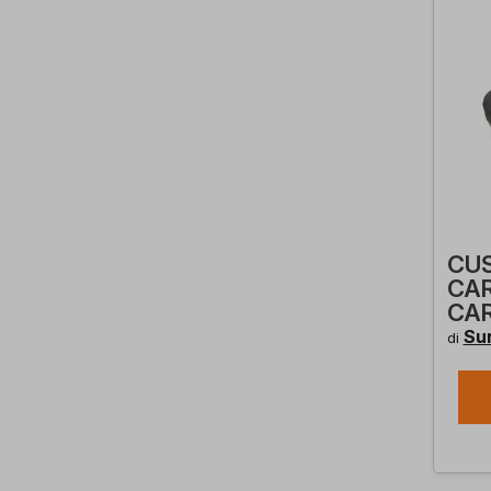
CUS
CAR
CA
Su
di