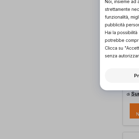
Noi, insieme ad 
strettamente nece
funzionalità, mig
pubblicità perso
Hai la possibili
potrebbe comprom
Clicca su "Accet
senza autorizzar
PRO
SPI
P
CA
EMP
Su
di
N