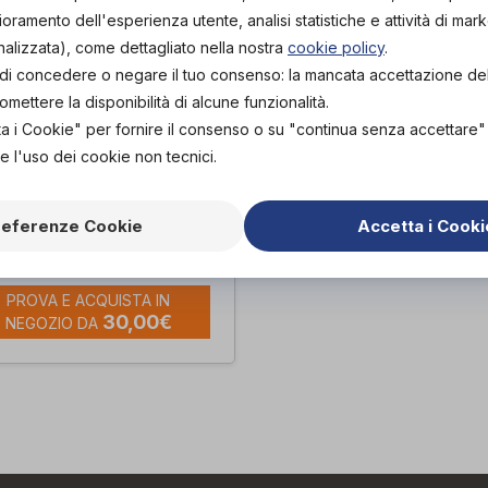
lioramento dell'esperienza utente, analisi statistiche e attività di mark
nalizzata), come dettagliato nella nostra
cookie policy
.
tà di concedere o negare il tuo consenso: la mancata accettazione d
ettere la disponibilità di alcune funzionalità.
ta i Cookie" per fornire il consenso o su "continua senza accettare
e l'uso dei cookie non tecnici.
STONE CANADESE
LEGA LEGGERA
referenze Cookie
Accetta i Cooki
.O.
PROVA E ACQUISTA IN
30,00€
NEGOZIO DA