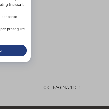
eting (inclusa la
el consenso
" per proseguire
e
PAGINA 1 DI 1