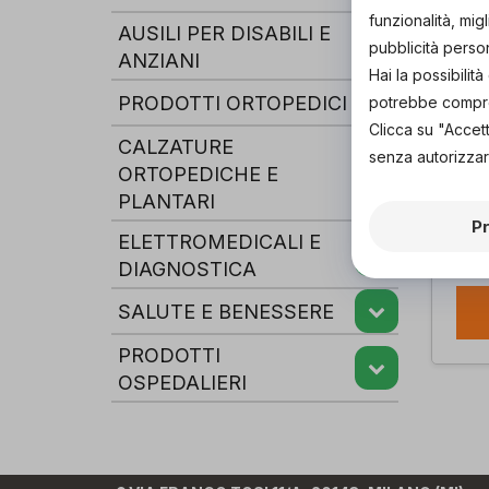
funzionalità, mig
AUSILI PER DISABILI E
pubblicità perso
ANZIANI
Hai la possibili
PRODOTTI ORTOPEDICI
potrebbe comprom
Clicca su "Accet
CALZATURE
senza autorizzar
ORTOPEDICHE E
PLANTARI
BA
IN 
P
ELETTROMEDICALI E
O.P
di
DIAGNOSTICA
SALUTE E BENESSERE
PRODOTTI
OSPEDALIERI