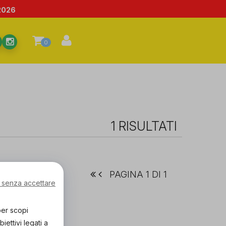
2026
0
1 RISULTATI
PAGINA 1 DI 1
 senza accettare
per scopi
ettivi legati a