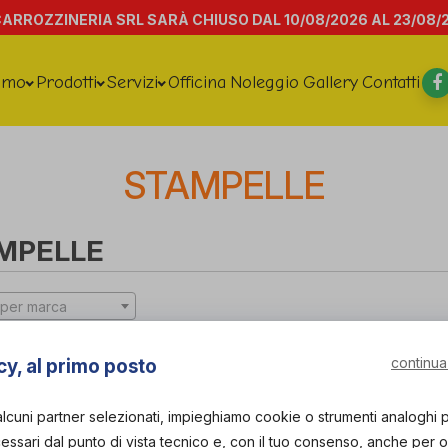
CARROZZINERIA SRL SARÀ CHIUSO DAL 10/08/2026 AL 23/08/
amo
Prodotti
Servizi
Officina
Noleggio
Gallery
Contatti
STAMPELLE
MPELLE
per marca
continua
cy, al primo posto
alcuni partner selezionati, impieghiamo cookie o strumenti analoghi 
ssari dal punto di vista tecnico e, con il tuo consenso, anche per obi