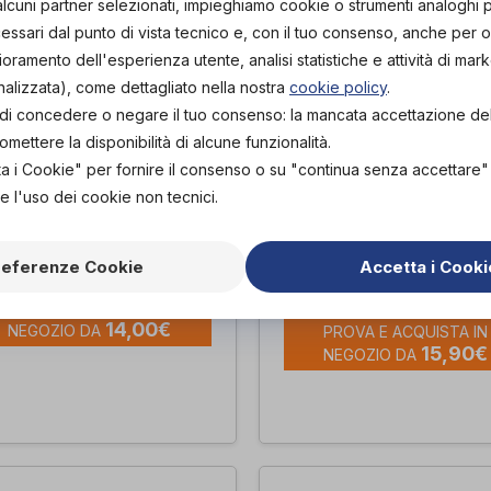
alcuni partner selezionati, impieghiamo cookie o strumenti analoghi 
ssari dal punto di vista tecnico e, con il tuo consenso, anche per obi
lioramento dell'esperienza utente, analisi statistiche e attività di mark
nalizzata), come dettagliato nella nostra
cookie policy
.
tà di concedere o negare il tuo consenso: la mancata accettazione d
ettere la disponibilità di alcune funzionalità.
ta i Cookie" per fornire il consenso o su "continua senza accettare
e l'uso dei cookie non tecnici.
 - Plus
ALOE ATTIVA GEL
PURO TIT 200ML
na
referenze Cookie
Accetta i Cooki
GDP
di
PROVA E ACQUISTA IN
14,00€
NEGOZIO DA
PROVA E ACQUISTA IN
15,90€
NEGOZIO DA