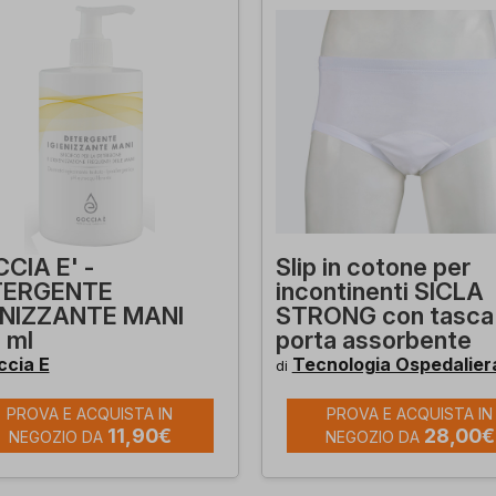
CIA E' -
Slip in cotone per
TERGENTE
incontinenti SICLA
ENIZZANTE MANI
STRONG con tasca
 ml
porta assorbente
ccia E
Tecnologia Ospedalier
di
PROVA E ACQUISTA IN
PROVA E ACQUISTA IN
11,90€
28,00€
NEGOZIO DA
NEGOZIO DA