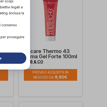
per scopi
ettivi legati a
eting (inclusa la
el consenso
" per proseguire
Labcare Thermo 43
Crema Gel Forte 100ml
e
LAB & CO
di
PROVA E ACQUISTA IN
9,90€
NEGOZIO DA