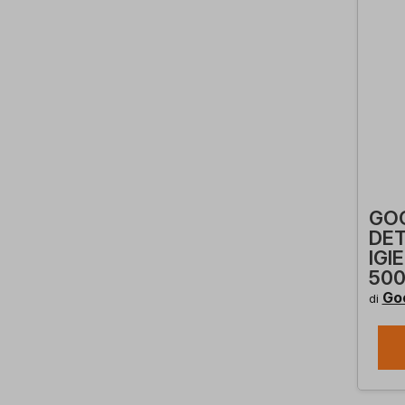
GOC
DE
IGI
500
Go
di