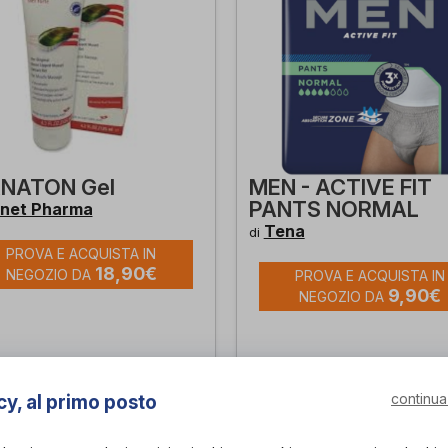
NATON Gel
MEN - ACTIVE FIT
PANTS NORMAL
anet Pharma
Tena
di
PROVA E ACQUISTA IN
18,90€
NEGOZIO DA
PROVA E ACQUISTA IN
9,90€
NEGOZIO DA
continua
cy, al primo posto