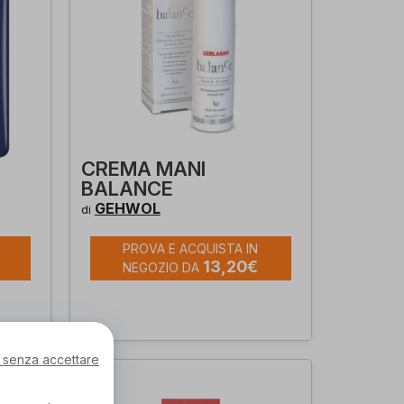
CREMA MANI
BALANCE
GEHWOL
di
PROVA E ACQUISTA IN
13,20€
NEGOZIO DA
 senza accettare