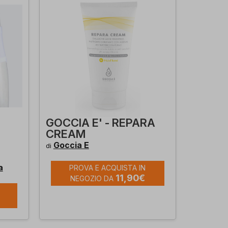
GOCCIA E' - REPARA
CREAM
Goccia E
di
a
PROVA E ACQUISTA IN
11,90€
NEGOZIO DA