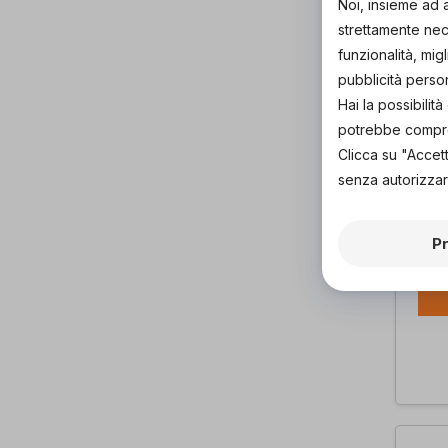
Noi, insieme ad 
strettamente nece
funzionalità, mig
pubblicità perso
Hai la possibili
potrebbe comprom
Clicca su "Accet
senza autorizzar
Bed
Te
di
P