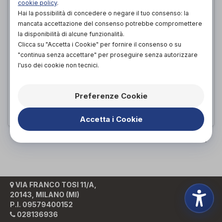
cookie policy
.
Hai la possibilità di concedere o negare il tuo consenso: la
mancata accettazione del consenso potrebbe compromettere
la disponibilità di alcune funzionalità.
Clicca su "Accetta i Cookie" per fornire il consenso o su
"continua senza accettare" per proseguire senza autorizzare
MANIQUICK Leggera Massaggiatore
l'uso dei cookie non tecnici.
Ad Aria
Sanico
di
Preferenze Cookie
100,82€
PROVA E ACQUISTA IN NEGOZIO DA
Accetta i Cookie
PAGINA 1 DI 1
VIA FRANCO TOSI 11/A,
20143, MILANO (MI)
P.I. 09579400152
028136936