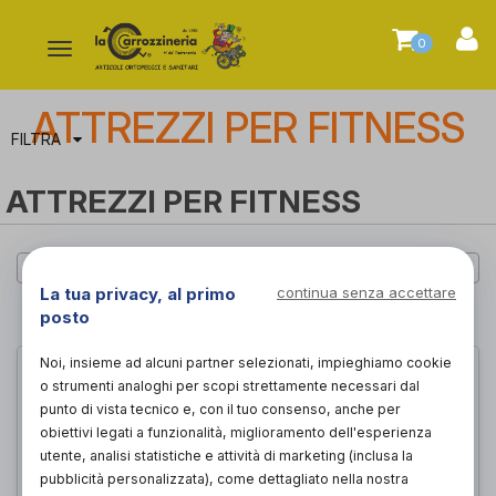
0
Attiva/disattiva
la
navigazione
ATTREZZI PER FITNESS
FILTRA
ATTREZZI PER FITNESS
Cerca per marca
La tua privacy, al primo
continua senza accettare
PAGINA 1 DI 1
posto
Noi, insieme ad alcuni partner selezionati, impieghiamo cookie
o strumenti analoghi per scopi strettamente necessari dal
punto di vista tecnico e, con il tuo consenso, anche per
obiettivi legati a funzionalità, miglioramento dell'esperienza
utente, analisi statistiche e attività di marketing (inclusa la
pubblicità personalizzata), come dettagliato nella nostra