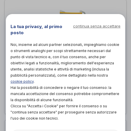
La tua privacy, al primo
continua senza accettare
posto
Noi, insieme ad alcuni partner selezionati, impieghiamo cookie
o strumenti analoghi per scopi strettamente necessari dal
punto di vista tecnico e, con il tuo consenso, anche per
obiettivi legati a funzionalità, miglioramento dell'esperienza
utente, analisi statistiche e attività di marketing (inclusa la
pubblicità personalizzata), come dettagliato nella nostra
CARROZZINA DA SPIAGGIA - LINEA
cookie policy
.
SOLEMARE
Hai la possibilità di concedere o negare il tuo consenso: la
Off.carr
di
mancata accettazione del consenso potrebbe compromettere
la disponibilità di alcune funzionalità.
650,00€
PROVA E ACQUISTA IN NEGOZIO DA
Clicca su "Accetta i Cookie" per fornire il consenso o su
"continua senza accettare" per proseguire senza autorizzare
l'uso dei cookie non tecnici.