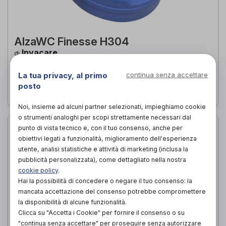
AlzaWC Finesse H304
Invacare
di
85,00€
La tua privacy, al primo
continua senza accettare
PROVA E ACQUISTA IN NEGOZIO DA
posto
Noi, insieme ad alcuni partner selezionati, impieghiamo cookie
o strumenti analoghi per scopi strettamente necessari dal
punto di vista tecnico e, con il tuo consenso, anche per
obiettivi legati a funzionalità, miglioramento dell'esperienza
utente, analisi statistiche e attività di marketing (inclusa la
pubblicità personalizzata), come dettagliato nella nostra
cookie policy
.
Hai la possibilità di concedere o negare il tuo consenso: la
mancata accettazione del consenso potrebbe compromettere
la disponibilità di alcune funzionalità.
Clicca su "Accetta i Cookie" per fornire il consenso o su
"continua senza accettare" per proseguire senza autorizzare