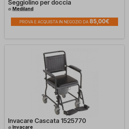
Seggiolino per doccia
Mediland
di
85,00€
PROVA E ACQUISTA IN NEGOZIO DA
Invacare Cascata 1525770
Invacare
di