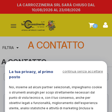
LA CARROZZINERIA SRL SARÀ CHIUSO DAL
10/08/2026 AL 23/08/2026
Attiva/disattiva
0
la
navigazione
A CONTATTO
FILTRA
A CONTATTO
La tua privacy, al primo
continua senza accettare
posto
Cerca per marca
Noi, insieme ad alcuni partner selezionati, impieghiamo cookie
PAGINA 1 DI 1
o strumenti analoghi per scopi strettamente necessari dal
punto di vista tecnico e, con il tuo consenso, anche per
obiettivi legati a funzionalità, miglioramento dell'esperienza
utente, analisi statistiche e attività di marketing (inclusa la