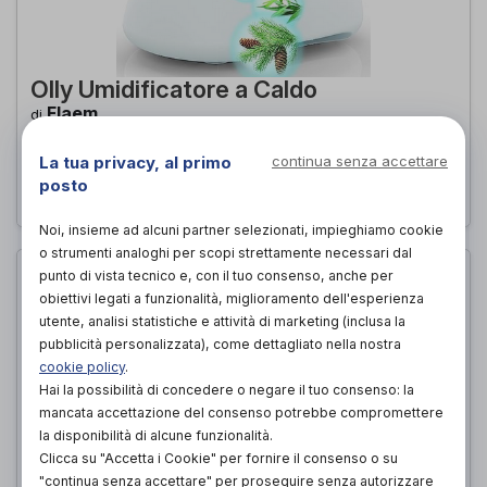
Olly Umidificatore a Caldo
Flaem
di
60,00€
La tua privacy, al primo
continua senza accettare
PROVA E ACQUISTA IN NEGOZIO DA
posto
Noi, insieme ad alcuni partner selezionati, impieghiamo cookie
o strumenti analoghi per scopi strettamente necessari dal
punto di vista tecnico e, con il tuo consenso, anche per
obiettivi legati a funzionalità, miglioramento dell'esperienza
utente, analisi statistiche e attività di marketing (inclusa la
pubblicità personalizzata), come dettagliato nella nostra
cookie policy
.
Hai la possibilità di concedere o negare il tuo consenso: la
mancata accettazione del consenso potrebbe compromettere
la disponibilità di alcune funzionalità.
Clicca su "Accetta i Cookie" per fornire il consenso o su
"continua senza accettare" per proseguire senza autorizzare