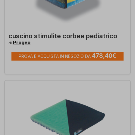
cuscino stimulite corbee pediatrico
Progeo
di
478,40€
PROVA E ACQUISTA IN NEGOZIO DA