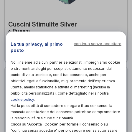
Cuscini Stimulite Silver
Progeo
di
561,60€
La tua privacy, al primo
continua senza accettare
PROVA E ACQUISTA IN NEGOZIO DA
posto
Noi, insieme ad alcuni partner selezionati, impieghiamo cookie
o strumenti analoghi per scopi strettamente necessari dal
punto di vista tecnico e, con il tuo consenso, anche per
obiettivi legati a funzionalità, miglioramento dell'esperienza
utente, analisi statistiche e attività di marketing (inclusa la
pubblicità personalizzata), come dettagliato nella nostra
cookie policy
.
Hai la possibilità di concedere o negare il tuo consenso: la
mancata accettazione del consenso potrebbe compromettere
la disponibilità di alcune funzionalità.
Clicca su "Accetta i Cookie" per fornire il consenso o su
"continua senza accettare" per proseguire senza autorizzare