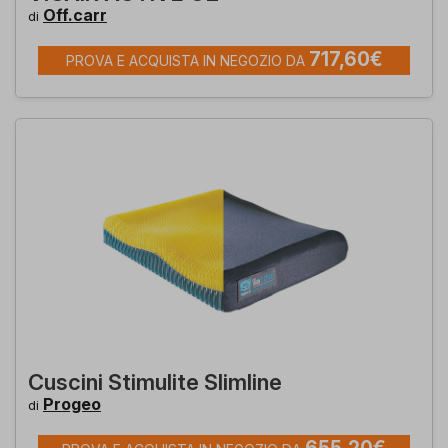
Off.carr
di
717,60€
PROVA E ACQUISTA IN NEGOZIO DA
Cuscini Stimulite Slimline
Progeo
di