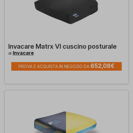
Invacare Matrx VI cuscino posturale
Invacare
di
652,08€
PROVA E ACQUISTA IN NEGOZIO DA