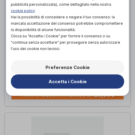
pubblicità personalizzata), come dettagliato nella nostra
cookie policy
.
Hai la possibilità di concedere o negare il tuo consenso: la
mancata accettazione del consenso potrebbe compromettere
la disponibilità di alcune funzionalità.
Clicca su "Accetta i Cookie" per fornire il consenso o su
"continua senza accettare" per proseguire senza autorizzare
l'uso dei cookie non tecnici.
FEDERA ANTIACARO SOFT ADULTI
Preferenze Cookie
4480
HIGIENIC PANTS
Accetta i Cookie
di
20,00€
PROVA E ACQUISTA IN NEGOZIO DA