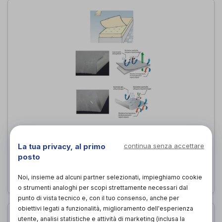
CLOSED SOFT TELO ANTI ACARI
MATRIMONIALE
La tua privacy, al primo
continua senza accettare
Tecnologia Ospedaliera
di
posto
81,80€
PROVA E ACQUISTA IN NEGOZIO DA
Noi, insieme ad alcuni partner selezionati, impieghiamo cookie
o strumenti analoghi per scopi strettamente necessari dal
punto di vista tecnico e, con il tuo consenso, anche per
obiettivi legati a funzionalità, miglioramento dell'esperienza
utente, analisi statistiche e attività di marketing (inclusa la