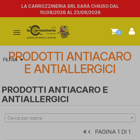
LA CARROZZINERIA SRL SARÀ CHIUSO DAL
10/08/2026 AL 23/08/2026
Attiva/disattiva
0
la
navigazione
PRODOTTI ANTIACARO
FILTRA
E ANTIALLERGICI
PRODOTTI ANTIACARO E
ANTIALLERGICI
Cerca per marca
PAGINA 1 DI 1