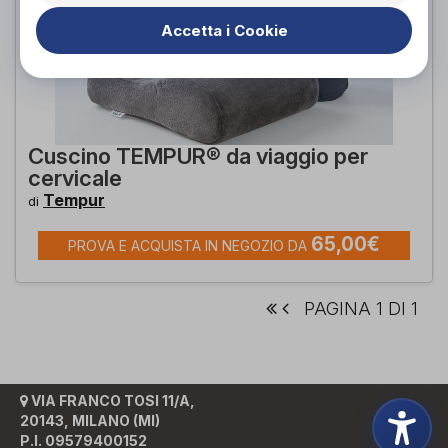
Accetta i Cookie
Cuscino TEMPUR® da viaggio per
cervicale
Tempur
di
65,00€
PROVA E ACQUISTA IN NEGOZIO DA
PAGINA 1 DI 1
VIA FRANCO TOSI 11/A,
20143, MILANO (MI)
P.I. 09579400152