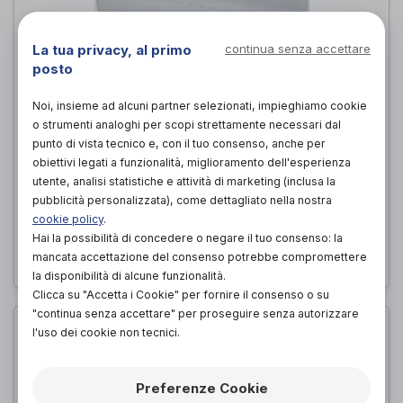
La tua privacy, al primo
continua senza accettare
posto
Noi, insieme ad alcuni partner selezionati, impieghiamo cookie
o strumenti analoghi per scopi strettamente necessari dal
punto di vista tecnico e, con il tuo consenso, anche per
obiettivi legati a funzionalità, miglioramento dell'esperienza
CUSCINO CERVICALE MATILDE
utente, analisi statistiche e attività di marketing (inclusa la
Overbed
di
pubblicità personalizzata), come dettagliato nella nostra
cookie policy
.
75,00€
PROVA E ACQUISTA IN NEGOZIO DA
Hai la possibilità di concedere o negare il tuo consenso: la
mancata accettazione del consenso potrebbe compromettere
la disponibilità di alcune funzionalità.
Clicca su "Accetta i Cookie" per fornire il consenso o su
"continua senza accettare" per proseguire senza autorizzare
l'uso dei cookie non tecnici.
Preferenze Cookie