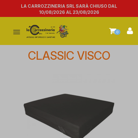
LA CARROZZINERIA SRL SARÀ CHIUSO DAL
10/08/2026 AL 23/08/2026
Attiva/disattiva
0
la
navigazione
CLASSIC VISCO