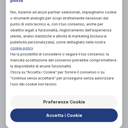
posto
PROVA E ACQUISTA IN NEGOZIO
210,00€
DA
Noi, insieme ad alcuni partner selezionati, impieghiamo cookie
o strumenti analoghi per scopi strettamente necessari dal
PROVA E NOLEGGIA IN NEGOZIO
punto di vista tecnico e, con il tuo consenso, anche per
NON DISPONIBILE
obiettivi legati a funzionalità, miglioramento dell'esperienza
utente, analisi statistiche e attività di marketing (inclusa la
ACQUISTA ONLINE
pubblicità personalizzata), come dettagliato nella nostra
NON DISPONIBILE
cookie policy
.
Hai la possibilità di concedere o negare il tuo consenso: la
mancata accettazione del consenso potrebbe compromettere
la disponibilità di alcune funzionalità.
Clicca su "Accetta i Cookie" per fornire il consenso o su
"continua senza accettare" per proseguire senza autorizzare
l'uso dei cookie non tecnici.
Organizza prova in negozio
Preferenze Cookie
Scarica il coupon
Accetta i Cookie