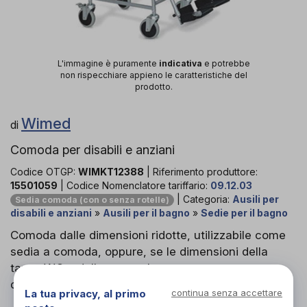
L'immagine è puramente
indicativa
e potrebbe
non rispecchiare appieno le caratteristiche del
prodotto.
Wimed
di
Comoda per disabili e anziani
Codice OTGP:
WIMKT12388
| Riferimento produttore:
15501059
| Codice Nomenclatore tariffario:
09.12.03
| Categoria:
Ausili per
Sedia comoda (con o senza rotelle)
disabili e anziani
»
Ausili per il bagno
»
Sedie per il bagno
Comoda dalle dimensioni ridotte, utilizzabile come
sedia a comoda, oppure, se le dimensioni della
tazza WC e della stanza lo permettono,
direttamente sul WC.
La tua privacy, al primo
continua senza accettare