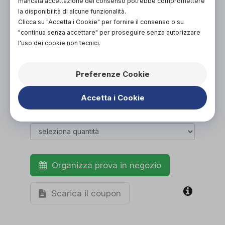
mancata accettazione del consenso potrebbe compromettere
PROVA E ACQUISTA IN NEGOZIO
la disponibilità di alcune funzionalità.
17,00€
DA
Clicca su "Accetta i Cookie" per fornire il consenso o su
"continua senza accettare" per proseguire senza autorizzare
PROVA E NOLEGGIA IN NEGOZIO
l'uso dei cookie non tecnici.
NON DISPONIBILE
ACQUISTA ONLINE
Preferenze Cookie
NON DISPONIBILE
Accetta i Cookie
Organizza prova in negozio
Scarica il coupon