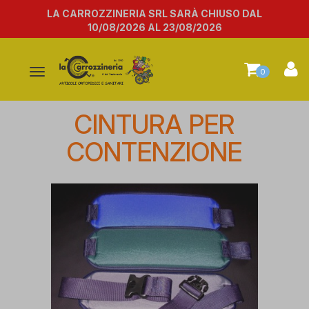
LA CARROZZINERIA SRL SARÀ CHIUSO DAL
10/08/2026 AL 23/08/2026
Attiva/disattiva
0
la
navigazione
CINTURA PER
CONTENZIONE