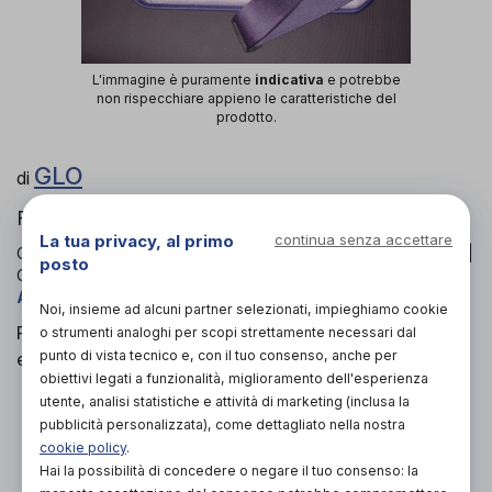
L'immagine è puramente
indicativa
e potrebbe
non rispecchiare appieno le caratteristiche del
prodotto.
GLO
di
Fissatore semplice per carrozzine
La tua privacy, al primo
continua senza accettare
Codice OTGP:
2590BU25545
| Riferimento produttore:
201*
|
posto
Categoria:
Ausili per disabili e anziani
»
Carrozzine
»
Accessori per carrozzine
Noi, insieme ad alcuni partner selezionati, impieghiamo cookie
Fissatore semplice per carrozzine, poltrone, sedie
o strumenti analoghi per scopi strettamente necessari dal
punto di vista tecnico e, con il tuo consenso, anche per
ecc.
obiettivi legati a funzionalità, miglioramento dell'esperienza
Tessuto lavabile molto resistente.
utente, analisi statistiche e attività di marketing (inclusa la
Morbida imbottitura.
pubblicità personalizzata), come dettagliato nella nostra
Chiusura di sicurezza.
cookie policy
.
Hai la possibilità di concedere o negare il tuo consenso: la