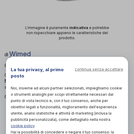
L'immagine è puramente
indicativa
e potrebbe
non rispecchiare appieno le caratteristiche del
prodotto.
Wimed
di
Cuscino antidecubito ad aria
La tua privacy, al primo
continua senza accettare
Codice OTGP:
WIMAW12184
| Riferimento produttore:
70-
posto
506.0x
| Categoria:
Ausili per disabili e anziani
»
Ausili
antidecubito
»
Cuscini antidecubito
Noi, insieme ad alcuni partner selezionati, impieghiamo cookie
o strumenti analoghi per scopi strettamente necessari dal
Gonfiabili in gomma rossa con valvola di sfiato.
punto di vista tecnico e, con il tuo consenso, anche per
obiettivi legati a funzionalità, miglioramento dell'esperienza
PROVA E ACQUISTA IN NEGOZIO
utente, analisi statistiche e attività di marketing (inclusa la
25,00€
DA
pubblicità personalizzata), come dettagliato nella nostra
cookie policy
.
PROVA E NOLEGGIA IN NEGOZIO
Hai la possibilità di concedere o negare il tuo consenso: la