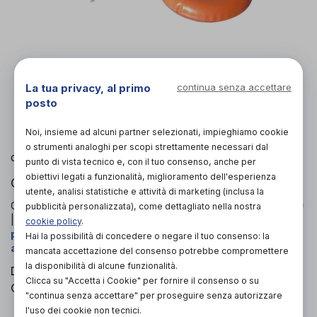
La tua privacy, al primo
continua senza accettare
L'immagine è puramente
indicativa
e potrebbe
posto
non rispecchiare appieno le caratteristiche del
prodotto.
Noi, insieme ad alcuni partner selezionati, impieghiamo cookie
o strumenti analoghi per scopi strettamente necessari dal
Tecnologia Ospedaliera
di
punto di vista tecnico e, con il tuo consenso, anche per
obiettivi legati a funzionalità, miglioramento dell'esperienza
CUSCINI ANTIDECUBITO
utente, analisi statistiche e attività di marketing (inclusa la
Codice OTGP:
TE0TN21388
| Riferimento produttore:
5314**
pubblicità personalizzata), come dettagliato nella nostra
| Codice Nomenclatore tariffario:
03.33.03
| Categoria:
Ausili
cookie policy
.
per disabili e anziani
»
Ausili antidecubito
»
Cuscini
Hai la possibilità di concedere o negare il tuo consenso: la
antidecubito
mancata accettazione del consenso potrebbe compromettere
la disponibilità di alcune funzionalità.
Dispositivo in gomma per il comfort del paziente.
Clicca su "Accetta i Cookie" per fornire il consenso o su
Confezione singola con indicazioni d'uso.
"continua senza accettare" per proseguire senza autorizzare
l'uso dei cookie non tecnici.