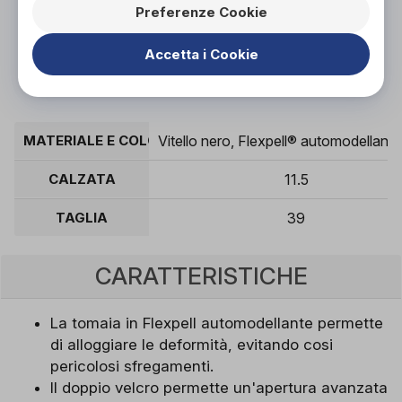
Organizza prova in negozio
Preferenze Cookie
Accetta i Cookie
Scarica il coupon
MATERIALE E COLORE
Vitello nero, Flexpell® automodellant
CALZATA
11.5
TAGLIA
39
CARATTERISTICHE
La tomaia in Flexpell automodellante permette
di alloggiare le deformità, evitando cosi
pericolosi sfregamenti.
Il doppio velcro permette un'apertura avanzata