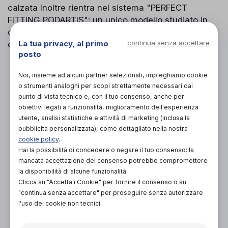
calzata Inoltre rientra nel sistema "PERFECT
FITTING PODARTIS": un unico modello studiato in
quattro calzate diverse per facilitare la prescrizione
La tua privacy, al primo
continua senza accettare
e la scelta.
posto
PROVA E ACQUISTA IN NEGOZIO
Noi, insieme ad alcuni partner selezionati, impieghiamo cookie
249,00€
DA
o strumenti analoghi per scopi strettamente necessari dal
punto di vista tecnico e, con il tuo consenso, anche per
PROVA E NOLEGGIA IN NEGOZIO
obiettivi legati a funzionalità, miglioramento dell'esperienza
NON DISPONIBILE
utente, analisi statistiche e attività di marketing (inclusa la
pubblicità personalizzata), come dettagliato nella nostra
ACQUISTA ONLINE
cookie policy
.
NON DISPONIBILE
Hai la possibilità di concedere o negare il tuo consenso: la
mancata accettazione del consenso potrebbe compromettere
la disponibilità di alcune funzionalità.
Clicca su "Accetta i Cookie" per fornire il consenso o su
"continua senza accettare" per proseguire senza autorizzare
l'uso dei cookie non tecnici.