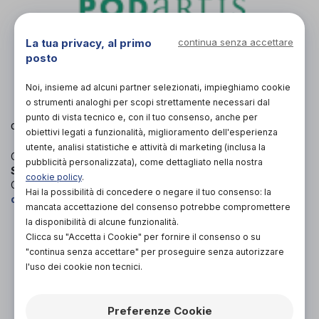
La tua privacy, al primo
continua senza accettare
posto
L'immagine è puramente
indicativa
e potrebbe
non rispecchiare appieno le caratteristiche del
prodotto.
Noi, insieme ad alcuni partner selezionati, impieghiamo cookie
o strumenti analoghi per scopi strettamente necessari dal
punto di vista tecnico e, con il tuo consenso, anche per
Podartis
di
obiettivi legati a funzionalità, miglioramento dell'esperienza
utente, analisi statistiche e attività di marketing (inclusa la
Codice OTGP:
PODQE19306
| Riferimento produttore:
pubblicità personalizzata), come dettagliato nella nostra
SR203618
| Codice Nomenclatore tariffario:
06.33.99
|
cookie policy
.
Categoria:
Calzature ortopediche e plantari
»
Scarpe
Hai la possibilità di concedere o negare il tuo consenso: la
ortopediche
»
Per donna
mancata accettazione del consenso potrebbe compromettere
la disponibilità di alcune funzionalità.
PROVA E ACQUISTA IN NEGOZIO
Clicca su "Accetta i Cookie" per fornire il consenso o su
150,00€
DA
"continua senza accettare" per proseguire senza autorizzare
l'uso dei cookie non tecnici.
PROVA E NOLEGGIA IN NEGOZIO
NON DISPONIBILE
Preferenze Cookie