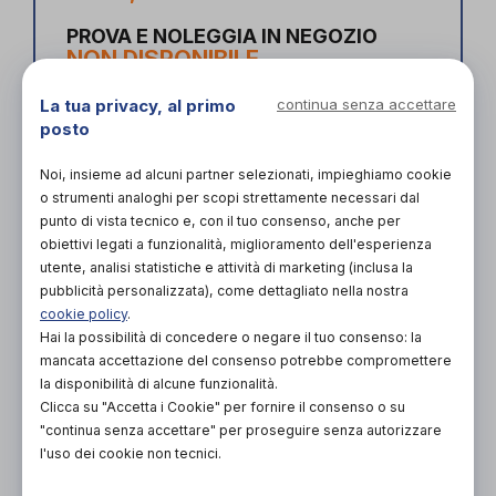
PROVA E NOLEGGIA IN NEGOZIO
NON DISPONIBILE
ACQUISTA ONLINE
La tua privacy, al primo
continua senza accettare
NON DISPONIBILE
posto
Noi, insieme ad alcuni partner selezionati, impieghiamo cookie
o strumenti analoghi per scopi strettamente necessari dal
punto di vista tecnico e, con il tuo consenso, anche per
obiettivi legati a funzionalità, miglioramento dell'esperienza
utente, analisi statistiche e attività di marketing (inclusa la
pubblicità personalizzata), come dettagliato nella nostra
cookie policy
.
Organizza prova in negozio
Hai la possibilità di concedere o negare il tuo consenso: la
mancata accettazione del consenso potrebbe compromettere
Scarica il coupon
la disponibilità di alcune funzionalità.
Clicca su "Accetta i Cookie" per fornire il consenso o su
"continua senza accettare" per proseguire senza autorizzare
l'uso dei cookie non tecnici.
L'acquisto in negozio è raccomandato per
garantire il corretto supporto da parte di un