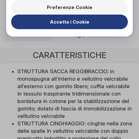
tecnico ortopedico specializzato.
Preferenze Cookie
Vieni in negozio!
Accetta i Cookie
TAGLIA
Taglia unica ambidestra
CARATTERISTICHE
STRUTTURA SACCA REGGIBRACCIO: in
monospugna all’interno e vellutino velcrabile
all’esterno con gomito libero; cuffia velcrabile
in tessuto traspirante tridimensionale con
bordatura in cotone per la stabilizzazione del
gomito; dotato di fascia di immobilizzazione in
velllutino velcrabile
STRUTTURA CINGHIAGGIO: cinghie nella zona
delle spalle in vellutino velcrabile con doppio
manicotto imbottito a protezione del collo