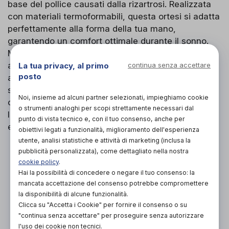
base del pollice causati dalla rizartrosi. Realizzata
con materiali termoformabili, questa ortesi si adatta
perfettamente alla forma della tua mano,
garantendo un comfort ottimale durante il sonno.
Mantiene il pollice in una posizione di riposo,
aprendo la commessura tra l'indice e il pollice, e
La tua privacy, al primo
continua senza accettare
posto
allinea le ossa per limitare le sollecitazioni
sull'articolazione trapezio-metacarpale,
Noi, insieme ad alcuni partner selezionati, impieghiamo cookie
contribuendo così a ridurre il dolore e a limitare
o strumenti analoghi per scopi strettamente necessari dal
l'evoluzione della condizione. Facile da pulire, può
punto di vista tecnico e, con il tuo consenso, anche per
essere lavata in lavatrice a 40°C.
obiettivi legati a funzionalità, miglioramento dell'esperienza
utente, analisi statistiche e attività di marketing (inclusa la
pubblicità personalizzata), come dettagliato nella nostra
PROVA E ACQUISTA IN NEGOZIO
30,00€
cookie policy
.
DA
Hai la possibilità di concedere o negare il tuo consenso: la
PROVA E NOLEGGIA IN NEGOZIO
mancata accettazione del consenso potrebbe compromettere
NON DISPONIBILE
la disponibilità di alcune funzionalità.
Clicca su "Accetta i Cookie" per fornire il consenso o su
ACQUISTA ONLINE
"continua senza accettare" per proseguire senza autorizzare
NON DISPONIBILE
l'uso dei cookie non tecnici.