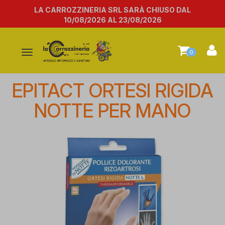
LA CARROZZINERIA SRL SARÀ CHIUSO DAL
10/08/2026 AL 23/08/2026
Attiva/disattiva
0
la
navigazione
EPITACT ORTESI RIGIDA
NOTTE PER MANO