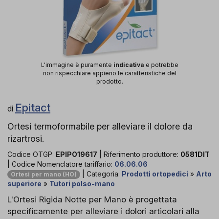
L'immagine è puramente
indicativa
e potrebbe
non rispecchiare appieno le caratteristiche del
prodotto.
Epitact
di
Ortesi termoformabile per alleviare il dolore da
rizartrosi.
Codice OTGP:
EPIPO19617
| Riferimento produttore:
0581DIT
| Codice Nomenclatore tariffario:
06.06.06
| Categoria:
Prodotti ortopedici
»
Arto
Ortesi per mano (HO)
superiore
»
Tutori polso-mano
L'Ortesi Rigida Notte per Mano è progettata
specificamente per alleviare i dolori articolari alla