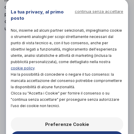
comfort e le migliori caratteristiche tecniche. Ideale
La tua privacy, al primo
continua senza accettare
per chi lavora in ambienti sanitari, questo zoccolo
posto
ortopedico combina funzionalità e design per
un'esperienza di utilizzo superiore.
Noi, insieme ad alcuni partner selezionati, impieghiamo cookie
o strumenti analoghi per scopi strettamente necessari dal
PROVA E ACQUISTA IN NEGOZIO
punto di vista tecnico e, con il tuo consenso, anche per
55,00€
DA
obiettivi legati a funzionalità, miglioramento dell'esperienza
utente, analisi statistiche e attività di marketing (inclusa la
PROVA E NOLEGGIA IN NEGOZIO
pubblicità personalizzata), come dettagliato nella nostra
NON DISPONIBILE
cookie policy
.
Hai la possibilità di concedere o negare il tuo consenso: la
ACQUISTA ONLINE
mancata accettazione del consenso potrebbe compromettere
NON DISPONIBILE
la disponibilità di alcune funzionalità.
Clicca su "Accetta i Cookie" per fornire il consenso o su
"continua senza accettare" per proseguire senza autorizzare
l'uso dei cookie non tecnici.
Preferenze Cookie