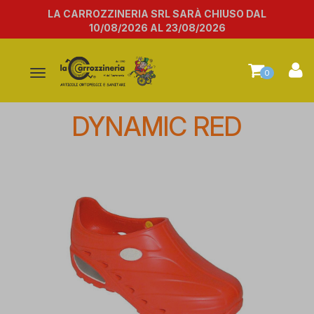
LA CARROZZINERIA SRL SARÀ CHIUSO DAL
10/08/2026 AL 23/08/2026
Attiva/disattiva
0
la
navigazione
DYNAMIC RED