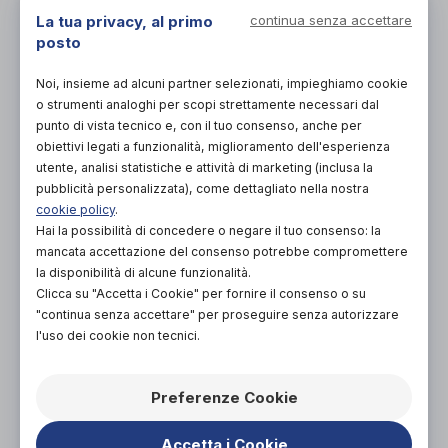
La tua privacy, al primo
continua senza accettare
posto
PROVA E ACQUISTA IN NEGOZIO
Noi, insieme ad alcuni partner selezionati, impieghiamo cookie
230,00€
DA
o strumenti analoghi per scopi strettamente necessari dal
punto di vista tecnico e, con il tuo consenso, anche per
PROVA E NOLEGGIA IN NEGOZIO
obiettivi legati a funzionalità, miglioramento dell'esperienza
NON DISPONIBILE
utente, analisi statistiche e attività di marketing (inclusa la
pubblicità personalizzata), come dettagliato nella nostra
ACQUISTA ONLINE
cookie policy
.
NON DISPONIBILE
Hai la possibilità di concedere o negare il tuo consenso: la
mancata accettazione del consenso potrebbe compromettere
la disponibilità di alcune funzionalità.
Clicca su "Accetta i Cookie" per fornire il consenso o su
"continua senza accettare" per proseguire senza autorizzare
l'uso dei cookie non tecnici.
Preferenze Cookie
Organizza prova in negozio
Accetta i Cookie