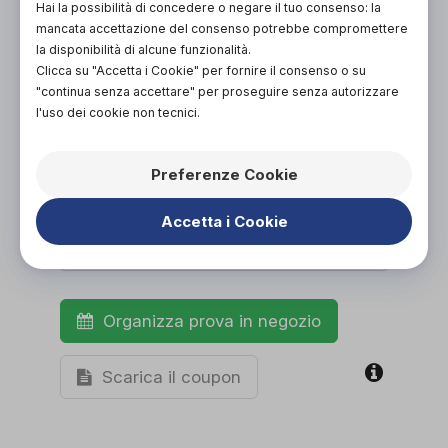
PROVA E ACQUISTA IN NEGOZIO
Hai la possibilità di concedere o negare il tuo consenso: la
16,50€
DA
mancata accettazione del consenso potrebbe compromettere
la disponibilità di alcune funzionalità.
PROVA E NOLEGGIA IN NEGOZIO
Clicca su "Accetta i Cookie" per fornire il consenso o su
NON DISPONIBILE
"continua senza accettare" per proseguire senza autorizzare
l'uso dei cookie non tecnici.
ACQUISTA ONLINE
NON DISPONIBILE
Preferenze Cookie
Accetta i Cookie
Organizza prova in negozio
Scarica il coupon