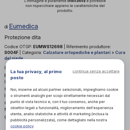
L'immagine è puramente
indicativa
e potrebbe
non rispecchiare appieno le caratteristiche del
prodotto.
Eumedica
di
Protezione dita
Codice OTGP:
EUMWS12698
| Riferimento produttore:
S004F
| Categoria:
Calzature ortopediche e plantari
»
Cura
del piede
Guaina digitale adatta alla protezione delle dita del
La tua privacy, al primo
continua senza accettare
piede. L'oleogel polimerico, che la riveste
posto
internamente, assorbe totalmente gli sfregamenti e
si adatta alle deformità anatomiche. Per indossare
Noi, insieme ad alcuni partner selezionati, impieghiamo cookie
la guaina digitale, si raccomanda di trazionare
o strumenti analoghi per scopi strettamente necessari dal
orizzontalmente l'articolo in modo da allargarlo e
punto di vista tecnico e, con il tuo consenso, anche per
obiettivi legati a funzionalità, miglioramento dell'esperienza
facilitarne l'applicazione sulle dita; nel togliere la
utente, analisi statistiche e attività di marketing (inclusa la
guaina, sfilarla arrotolandola su se stessa.
pubblicità personalizzata), come dettagliato nella nostra
cookie policy
.