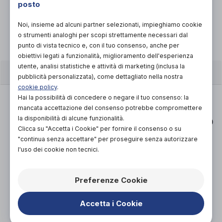
posto
Scarica il coupon
Noi, insieme ad alcuni partner selezionati, impieghiamo cookie
o strumenti analoghi per scopi strettamente necessari dal
punto di vista tecnico e, con il tuo consenso, anche per
obiettivi legati a funzionalità, miglioramento dell'esperienza
utente, analisi statistiche e attività di marketing (inclusa la
CARATTERISTICHE
pubblicità personalizzata), come dettagliato nella nostra
cookie policy
.
Design pluri-premiato:
Hai la possibilità di concedere o negare il tuo consenso: la
mancata accettazione del consenso potrebbe compromettere
Gemino 30 non è semplicemente l'ennesimo
la disponibilità di alcune funzionalità.
deambulatore. Con il nostro rollator Gemino 30
Clicca su "Accetta i Cookie" per fornire il consenso o su
pluri-premiato, avrete "il meglio del meglio",
"continua senza accettare" per proseguire senza autorizzare
riconosciuto da istituti internazionali di design
l'uso dei cookie non tecnici.
come red dot, iF e German consumer
magazine öko-Test. Design ultraleggero,
Preferenze Cookie
funzionalità innovative, materiali di altissima
qualità e stile moderno per un uso facile e
Accetta i Cookie
sicuro e una qualità di vita sempre migliore!