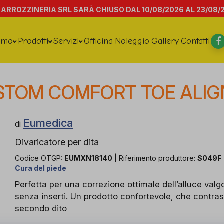
CARROZZINERIA SRL SARÀ CHIUSO DAL 10/08/2026 AL 23/08/
amo
Prodotti
Servizi
Officina
Noleggio
Gallery
Contatti
STOM COMFORT TOE ALIG
Eumedica
di
Divaricatore per dita
Codice OTGP:
EUMXN18140
| Riferimento produttore:
S049F
Cura del piede
Perfetta per una correzione ottimale dell’alluce val
senza inserti. Un prodotto confortevole, che contra
secondo dito