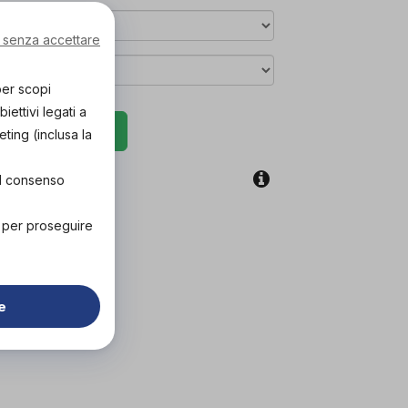
 senza accettare
per scopi
ettivi legati a
rova in negozio
eting (inclusa la
el consenso
coupon
" per proseguire
e