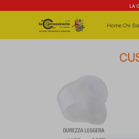
LA 
Home
Chi Si
CU