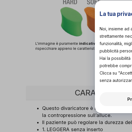
La tua priva
Noi, insieme ad 
strettamente nece
funzionalità, mig
L'immagine è puramente
indicativa
e potrebbe non
rispecchiare appieno le caratteristiche del prodotto.
pubblicità perso
Hai la possibili
potrebbe comprom
Clicca su "Accet
senza autorizzar
CARATTERISTI
P
Questo divaricatore è l’unico sul mer
la contropressione sull’alluce.
Il paziente può regolare la durezza del
1. LEGGERA senza inserto