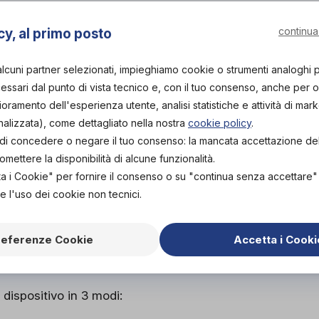
PROVA E ACQUISTA IN
NEGOZIO
continua
cy, al primo posto
9,00€
DA
alcuni partner selezionati, impieghiamo cookie o strumenti analoghi 
PROVA E NOLEGGIA IN
NEGOZIO
ssari dal punto di vista tecnico e, con il tuo consenso, anche per obi
NON DISPONIBILE
Organizza p
lioramento dell'esperienza utente, analisi statistiche e attività di mark
nalizzata), come dettagliato nella nostra
cookie policy
.
ACQUISTA ONLINE
tà di concedere o negare il tuo consenso: la mancata accettazione d
NON DISPONIBILE
Scarica il 
ettere la disponibilità di alcune funzionalità.
ta i Cookie" per fornire il consenso o su "continua senza accettare
e l'uso dei cookie non tecnici.
CHE
referenze Cookie
Accetta i Cooki
cato capace di graduare
 dispositivo in 3 modi: