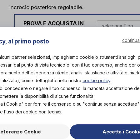
Incrocio posteriore regolabile.
PROVA E ACQUISTA IN
NEGOZIO
143,00€
DA
continua
cy, al primo posto
PROVA E NOLEGGIA IN
NEGOZIO
alcuni partner selezionati, impieghiamo cookie o strumenti analoghi 
NON DISPONIBILE
ssari dal punto di vista tecnico e, con il tuo consenso, anche per obi
lioramento dell'esperienza utente, analisi statistiche e attività di mark
ACQUISTA ONLINE
Organizza p
NON DISPONIBILE
nalizzata), come dettagliato nella nostra
cookie policy
.
tà di concedere o negare il tuo consenso: la mancata accettazione d
Scarica il 
ettere la disponibilità di alcune funzionalità.
ta i Cookie" per fornire il consenso o su "continua senza accettare
e l'uso dei cookie non tecnici.
L'acquisto in negozio è raccomandato per garantire i
ortopedico specia
referenze Cookie
Accetta i Cooki
Vieni in neg