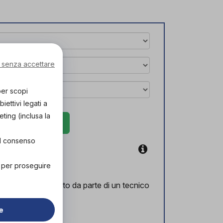
 senza accettare
per scopi
ettivi legati a
eting (inclusa la
rova in negozio
el consenso
coupon
" per proseguire
l corretto supporto da parte di un tecnico
lizzato.
e
ozio!