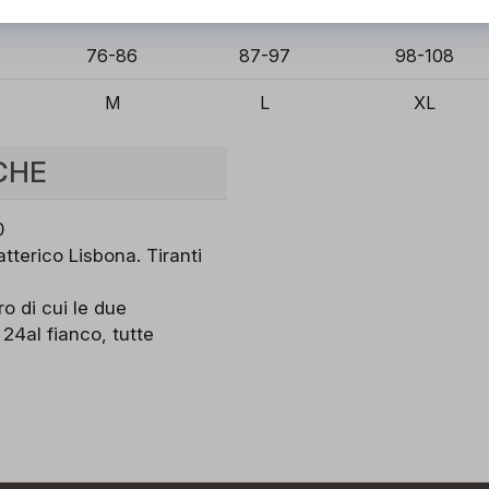
76-86
87-97
98-108
M
L
XL
CHE
0
tterico Lisbona. Tiranti
 di cui le due
 24al fianco, tutte