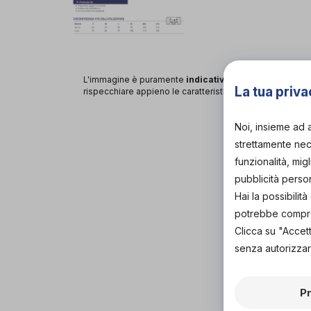
L'immagine è puramente
indicativa
e potrebbe non
La tua priva
rispecchiare appieno le caratteristiche del prodotto.
Noi, insieme ad 
strettamente nece
funzionalità, mig
pubblicità perso
Hai la possibili
potrebbe comprom
Clicca su "Accet
senza autorizzar
P