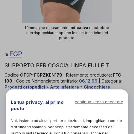
L'immagine è puramente
indicativa
e potrebbe
non rispecchiare appieno le caratteristiche del
prodotto.
FGP
di
SUPPORTO PER COSCIA LINEA FULLFIT
Codice OTGP:
FGPZKEN179
| Riferimento produttore:
FFC-
100
| Codice Nomenclatore tariffario:
06.12.99
| Categoria:
Prodotti ortopedici
»
Arto inferiore
»
Ginocchiere
PROVA E ACQUISTA IN NEGOZIO
La tua privacy, al primo
continua senza accettare
52,46€
DA
posto
PROVA E NOLEGGIA IN NEGOZIO
Noi, insieme ad alcuni partner selezionati, impieghiamo cookie
NON DISPONIBILE
o strumenti analoghi per scopi strettamente necessari dal
punto di vista tecnico e, con il tuo consenso, anche per