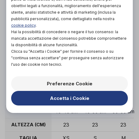
ACQUISTA ONLINE
obiettivi legati a funzionalità, miglioramento dell'esperienza
NON DISPONIBILE
utente, analisi statistiche e attività di marketing (inclusa la
pubblicità personalizzata), come dettagliato nella nostra
cookie policy
.
Hai la possibilità di concedere o negare il tuo consenso: la
mancata accettazione del consenso potrebbe compromettere
la disponibilità di alcune funzionalità.
Clicca su "Accetta i Cookie" per fornire il consenso o su
"continua senza accettare" per proseguire senza autorizzare
Organizza prova in negozio
l'uso dei cookie non tecnici.
Scarica il coupon
Preferenze Cookie
Accetta i Cookie
Ø COSCIA
40-45 cm
45-50 cm
50-56 cm
ALTEZZA (CM)
23
23
23
TAGLIA
XS
S
M