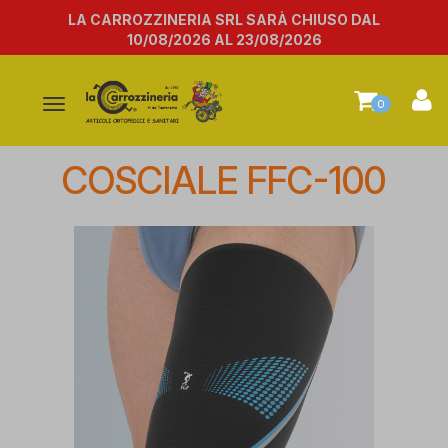
LA CARROZZINERIA SRL SARÀ CHIUSO DAL
10/08/2026 AL 23/08/2026
Attiva/disattiva
0
la
navigazione
COSCIALE FFC-100