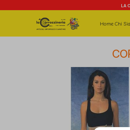
LA 
Home
Chi Si
CO