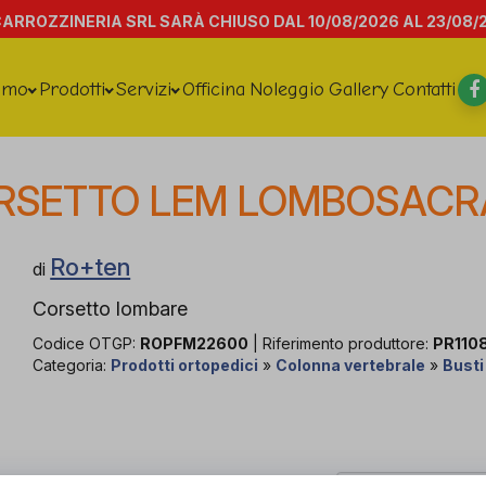
CARROZZINERIA SRL SARÀ CHIUSO DAL 10/08/2026 AL 23/08/
amo
Prodotti
Servizi
Officina
Noleggio
Gallery
Contatti
RSETTO LEM LOMBOSACR
Ro+ten
di
Corsetto lombare
Codice OTGP:
ROPFM22600
| Riferimento produttore:
PR110
Categoria:
Prodotti ortopedici
»
Colonna vertebrale
»
Busti
PROVA E ACQUISTA IN