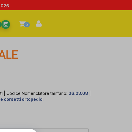
2026
0
ALE
81
| Codice Nomenclatore tariffario:
06.03.08
|
 e corsetti ortopedici