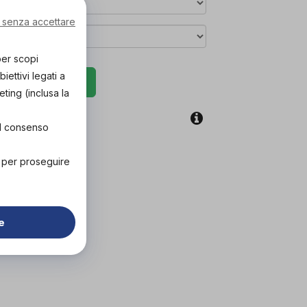
 senza accettare
per scopi
ettivi legati a
rova in negozio
eting (inclusa la
coupon
el consenso
" per proseguire
e