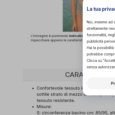
La tua priva
Noi, insieme ad 
strettamente nece
funzionalità, mig
L'immagine è puramente
indicativa
e potrebbe non
rispecchiare appieno le caratteristiche del prodotto.
pubblicità perso
Hai la possibili
potrebbe comprom
Clicca su "Accet
senza autorizzar
CARATTERISTI
P
Confortevole tessuto in lycra e cotone
sottile strato di mezzo in multoprene,
tessuto resistente.
Misure:
S: circonferenza bacino cm: 85/95, alt