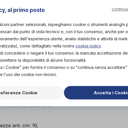
NEGOZIO
continua
cy, al primo posto
75,00€
DA
PROVA E NOLEGGIA IN
alcuni partner selezionati, impieghiamo cookie o strumenti analoghi 
NEGOZIO
ssari dal punto di vista tecnico e, con il tuo consenso, anche per obi
NON DISPONIBILE
Organizza p
lioramento dell'esperienza utente, analisi statistiche e attività di mark
ACQUISTA ONLINE
nalizzata), come dettagliato nella nostra
cookie policy
.
NON DISPONIBILE
Scarica il 
tà di concedere o negare il tuo consenso: la mancata accettazione d
ettere la disponibilità di alcune funzionalità.
ta i Cookie" per fornire il consenso o su "continua senza accettare
e l'uso dei cookie non tecnici.
CHE
referenze Cookie
Accetta i Cooki
 nella parte interna,
 rivestimento esterno in
ezza ant. cm: 19,