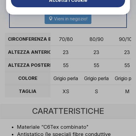
Accetta i Cookie
garantire il corretto supporto da parte di un
tecnico ortopedico specializzato.
Vieni in negozio!
CIRCONFERENZA BACINO (CM)
70/80
80/90
90/100
ALTEZZA ANTERIORE (CM)
23
23
23
ALTEZZA POSTERIORE (CM)
55
55
55
COLORE
Grigio perla
Grigio perla
Grigio per
TAGLIA
XS
S
M
CARATTERISTICHE
Materiale “C6Tex combinato"
Antistatico (le speciali fibre conduttive