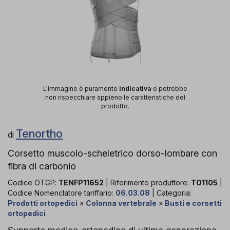
L'immagine è puramente
indicativa
e potrebbe
non rispecchiare appieno le caratteristiche del
prodotto.
Tenortho
di
Corsetto muscolo-scheletrico dorso-lombare con
fibra di carbonio
Codice OTGP:
TENFP11652
| Riferimento produttore:
TO1105
|
Codice Nomenclatore tariffario:
06.03.08
| Categoria:
Prodotti ortopedici
»
Colonna vertebrale
»
Busti e corsetti
ortopedici
Supporto medico-ortopedico di ultima generazione,