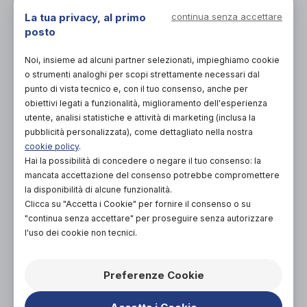
197,00€
DA
La tua privacy, al primo
continua senza accettare
posto
PROVA E NOLEGGIA IN NEGOZIO
NON DISPONIBILE
Noi, insieme ad alcuni partner selezionati, impieghiamo cookie
ACQUISTA ONLINE
o strumenti analoghi per scopi strettamente necessari dal
NON DISPONIBILE
punto di vista tecnico e, con il tuo consenso, anche per
obiettivi legati a funzionalità, miglioramento dell'esperienza
utente, analisi statistiche e attività di marketing (inclusa la
pubblicità personalizzata), come dettagliato nella nostra
cookie policy
.
Hai la possibilità di concedere o negare il tuo consenso: la
mancata accettazione del consenso potrebbe compromettere
la disponibilità di alcune funzionalità.
Clicca su "Accetta i Cookie" per fornire il consenso o su
Organizza prova in negozio
"continua senza accettare" per proseguire senza autorizzare
l'uso dei cookie non tecnici.
Scarica il coupon
Preferenze Cookie
L'acquisto in negozio è raccomandato per