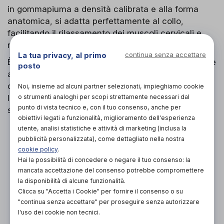
in gommapiuma a densità calibrata e alla forma
anatomica, si adatta perfettamente al collo,
facilitando il rilassamento dei muscoli cervicali e
regalando una piacevole sensazione di benessere.
La tua privacy, al primo
continua senza accettare
È leggero, confortevole e facile da indossare, grazie
posto
al sistema di chiusura a velcro. Se applicato
correttamente, non infastidisce, non compromette
Noi, insieme ad alcuni partner selezionati, impieghiamo cookie
o strumenti analoghi per scopi strettamente necessari dal
la normale respirazione né il fluire del circolo
punto di vista tecnico e, con il tuo consenso, anche per
sanguigno
obiettivi legati a funzionalità, miglioramento dell'esperienza
utente, analisi statistiche e attività di marketing (inclusa la
PROVA E ACQUISTA IN NEGOZIO
pubblicità personalizzata), come dettagliato nella nostra
26,00€
DA
cookie policy
.
Hai la possibilità di concedere o negare il tuo consenso: la
PROVA E NOLEGGIA IN NEGOZIO
mancata accettazione del consenso potrebbe compromettere
NON DISPONIBILE
la disponibilità di alcune funzionalità.
Clicca su "Accetta i Cookie" per fornire il consenso o su
ACQUISTA ONLINE
"continua senza accettare" per proseguire senza autorizzare
NON DISPONIBILE
l'uso dei cookie non tecnici.