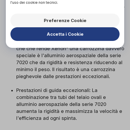
l'uso dei cookie non tecnici.
grado di aumentare la sua resistenza e questo
permette che i tubi di Xenon² siano più sottili,
Preferenze Cookie
più leggeri ed allo stesso tempo più resistenti
di quelli di una normale carrozzina pieghevole.
Accetta i Cookie
Alluminio aerospaziale:La tecnologia geniale
che che rende Xenon² una carrozzina davvero
speciale è l'alluminio aerospaziale della serie
7020 che da rigidità e resistenza riducendo al
minimo il peso. Il risultato è una carrozzina
pieghevole dalle prestazioni eccezionali.
Prestazioni di guida eccezionali: La
combinazione tra tubi del telaio ovali e
alluminio aerospaziale della serie 7020
aumenta la rigidità e massimizza la velocità e
l'efficienza ad ogni spinta.