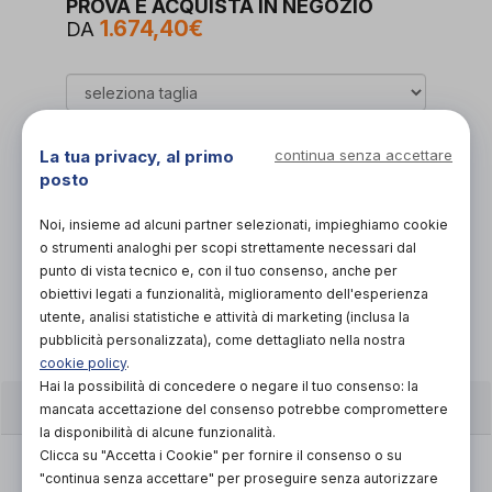
PROVA E ACQUISTA IN NEGOZIO
1.674,40€
DA
La tua privacy, al primo
continua senza accettare
posto
Organizza prova in negozio
Noi, insieme ad alcuni partner selezionati, impieghiamo cookie
o strumenti analoghi per scopi strettamente necessari dal
punto di vista tecnico e, con il tuo consenso, anche per
Scarica il coupon
obiettivi legati a funzionalità, miglioramento dell'esperienza
utente, analisi statistiche e attività di marketing (inclusa la
pubblicità personalizzata), come dettagliato nella nostra
cookie policy
.
Hai la possibilità di concedere o negare il tuo consenso: la
CARATTERISTICHE
mancata accettazione del consenso potrebbe compromettere
la disponibilità di alcune funzionalità.
Clicca su "Accetta i Cookie" per fornire il consenso o su
ShapeLoc Technology: Attraverso il
"continua senza accettare" per proseguire senza autorizzare
trattamento termico dell‘alluminio siamo in