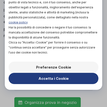
ottenere una base dalla geometria ideale.
punto di vista tecnico e, con il tuo consenso, anche per
obiettivi legati a funzionalità, miglioramento dell'esperienza
Il risultato è QUICKIE Q100 R, una carrozzina
utente, analisi statistiche e attività di marketing (inclusa la
compatta che offre tanta forza di trazione, stabilità
pubblicità personalizzata), come dettagliato nella nostra
e perfino la capacità di superare cordoli di 100 mm.
cookie policy
.
Hai la possibilità di concedere o negare il tuo consenso: la
Per capire come configurare la propria carrozzina,
mancata accettazione del consenso potrebbe compromettere
riferirsi alla scheda d'ordine allegata.
la disponibilità di alcune funzionalità.
Clicca su "Accetta i Cookie" per fornire il consenso o su
"continua senza accettare" per proseguire senza autorizzare
l'uso dei cookie non tecnici.
PROVA E ACQUISTA IN NEGOZIO
2.980,00€
DA
Preferenze Cookie
Accetta i Cookie
Organizza prova in negozio