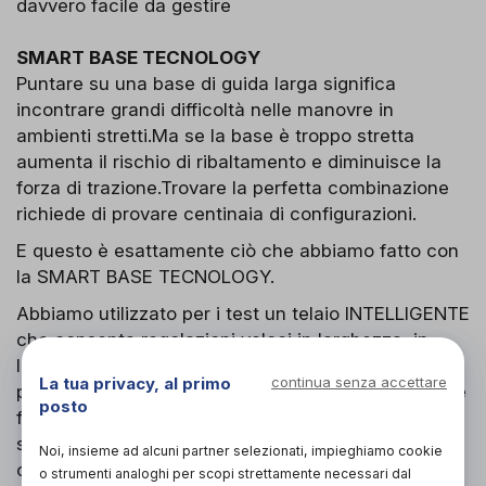
davvero facile da gestire
SMART BASE TECNOLOGY
Puntare su una base di guida larga significa
incontrare grandi difficoltà nelle manovre in
ambienti stretti.Ma se la base è troppo stretta
aumenta il rischio di ribaltamento e diminuisce la
forza di trazione.Trovare la perfetta combinazione
richiede di provare centinaia di configurazioni.
E questo è esattamente ciò che abbiamo fatto con
la SMART BASE TECNOLOGY.
Abbiamo utilizzato per i test un telaio INTELLIGENTE
che consenta regolazioni veloci in larghezza, in
lunghezza, in altezza, che consenta di cambiare
La tua privacy, al primo
continua senza accettare
posizione della seduta, centro di gravità e cambiare
posto
facilmente le ruote motrici e le ruote anteriori. E’
stato necessario effettuare regolazioni precise e
Noi, insieme ad alcuni partner selezionati, impieghiamo cookie
considerare attentamente i risultati per arrivare ad
o strumenti analoghi per scopi strettamente necessari dal