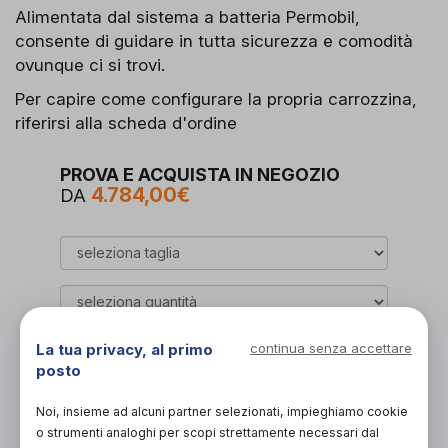
Alimentata dal sistema a batteria Permobil,
consente di guidare in tutta sicurezza e comodità
ovunque ci si trovi.
Per capire come configurare la propria carrozzina,
riferirsi alla scheda d'ordine
PROVA E ACQUISTA IN NEGOZIO
4.784,00€
DA
La tua privacy, al primo
continua senza accettare
Organizza prova in negozio
posto
Noi, insieme ad alcuni partner selezionati, impieghiamo cookie
Scarica il coupon
o strumenti analoghi per scopi strettamente necessari dal