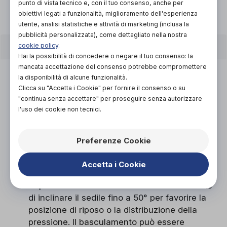
punto di vista tecnico e, con il tuo consenso, anche per
obiettivi legati a funzionalità, miglioramento dell'esperienza
utente, analisi statistiche e attività di marketing (inclusa la
pubblicità personalizzata), come dettagliato nella nostra
CARATTERISTICHE
cookie policy
.
Hai la possibilità di concedere o negare il tuo consenso: la
mancata accettazione del consenso potrebbe compromettere
Maggiore guidabilità
la disponibilità di alcune funzionalità.
Clicca su "Accetta i Cookie" per fornire il consenso o su
La nuova batteria Permobil e il nuovo
"continua senza accettare" per proseguire senza autorizzare
caricabatterie Permobil VoltPro lavorano
l'uso dei cookie non tecnici.
insieme per fornire una distanza di guida
superiore fino al 25%, tempi di ricarica
ottimizzati e una maggiore autonomia della
Preferenze Cookie
batteria.
Accetta i Cookie
Basculamento elettrico
L’opzione di basculamento elettrico consente
di inclinare il sedile fino a 50° per favorire la
posizione di riposo o la distribuzione della
pressione. Il basculamento può essere