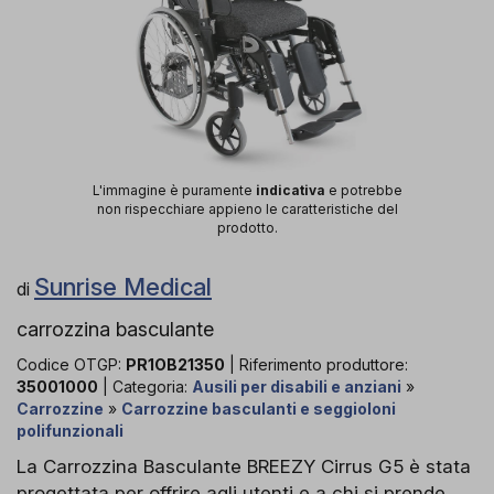
L'immagine è puramente
indicativa
e potrebbe
non rispecchiare appieno le caratteristiche del
prodotto.
Sunrise Medical
di
carrozzina basculante
Codice OTGP:
PR1OB21350
| Riferimento produttore:
35001000
| Categoria:
Ausili per disabili e anziani
»
Carrozzine
»
Carrozzine basculanti e seggioloni
polifunzionali
La Carrozzina Basculante BREEZY Cirrus G5 è stata
progettata per offrire agli utenti e a chi si prende