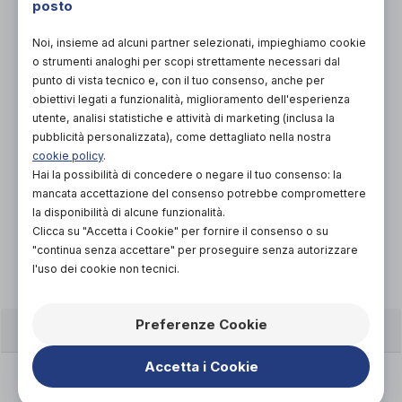
PROVA E ACQUISTA IN NEGOZIO
posto
3.276,00€
DA
Noi, insieme ad alcuni partner selezionati, impieghiamo cookie
o strumenti analoghi per scopi strettamente necessari dal
punto di vista tecnico e, con il tuo consenso, anche per
obiettivi legati a funzionalità, miglioramento dell'esperienza
utente, analisi statistiche e attività di marketing (inclusa la
pubblicità personalizzata), come dettagliato nella nostra
cookie policy
.
Hai la possibilità di concedere o negare il tuo consenso: la
Organizza prova in negozio
mancata accettazione del consenso potrebbe compromettere
la disponibilità di alcune funzionalità.
Scarica il coupon
Clicca su "Accetta i Cookie" per fornire il consenso o su
"continua senza accettare" per proseguire senza autorizzare
l'uso dei cookie non tecnici.
Preferenze Cookie
CARATTERISTICHE
Accetta i Cookie
Basculamento e reclinazione: Offrendo la
possibilità di basculare la seduta fino a 33º e