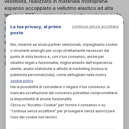
vestibilità, realizzato in materiale moltoprene
espanso accoppiato a vellutino elastico ad alta
tenuta e C6Tex, assicura il corretto sostegno nelle
attività quotidiane. Il tutore è composto, nel kit base
La tua privacy, al primo
continua senza accettare
(TO4104), da una presa ergonomica per caviglia e
posto
un inserto flessibile in plastica trasparente, da
fissare tra linguetta e stringhe della calzatura. Per
Noi, insieme ad alcuni partner selezionati, impieghiamo cookie
un utilizzo senza scarpe è disponibile
o strumenti analoghi per scopi strettamente necessari dal
separatamente un bendaggio per avampiede
punto di vista tecnico e, con il tuo consenso, anche per
(TO4104P).
obiettivi legati a funzionalità, miglioramento dell'esperienza
utente, analisi statistiche e attività di marketing (inclusa la
pubblicità personalizzata), come dettagliato nella nostra
PROVA E ACQUISTA IN NEGOZIO
cookie policy
.
35,00€
DA
Hai la possibilità di concedere o negare il tuo consenso: la
mancata accettazione del consenso potrebbe compromettere
PROVA E NOLEGGIA IN NEGOZIO
la disponibilità di alcune funzionalità.
NON DISPONIBILE
Clicca su "Accetta i Cookie" per fornire il consenso o su
"continua senza accettare" per proseguire senza autorizzare
ACQUISTA ONLINE
l'uso dei cookie non tecnici.
NON DISPONIBILE