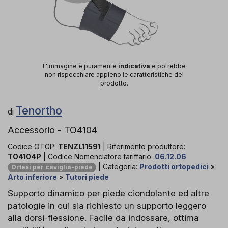
L'immagine è puramente
indicativa
e potrebbe
non rispecchiare appieno le caratteristiche del
prodotto.
Tenortho
di
Accessorio - TO4104
Codice OTGP:
TENZL11591
| Riferimento produttore:
TO4104P
| Codice Nomenclatore tariffario:
06.12.06
| Categoria:
Prodotti ortopedici
»
Ortesi per caviglia-piede
Arto inferiore
»
Tutori piede
Supporto dinamico per piede ciondolante ed altre
patologie in cui sia richiesto un supporto leggero
alla dorsi-flessione. Facile da indossare, ottima