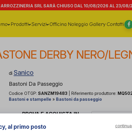
CARROZZINERIA SRL SARÀ CHIUSO DAL 10/08/2026 AL 23/08/
amo
Prodotti
Servizi
Officina
Noleggio
Gallery
Contatti
ASTONE DERBY NERO/LEG
Sanico
di
Bastoni Da Passeggio
Codice OTGP:
SANZM19483
| Riferimento produttore:
MQ50
Bastoni e stampelle
»
Bastoni da passeggio
PROVA E ACQUISTA IN
NEGOZIO
35,00€
DA
continua
cy, al primo posto