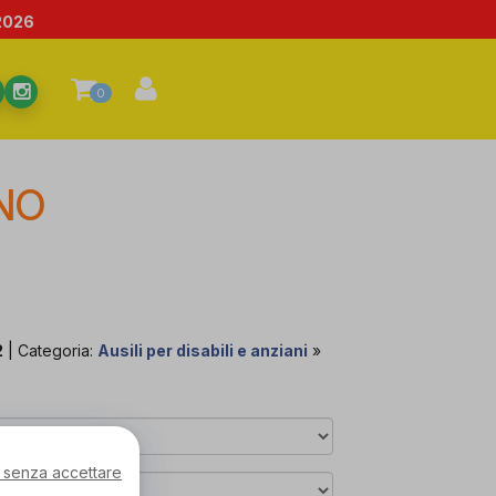
2026
0
NO
2
| Categoria:
Ausili per disabili e anziani
»
 senza accettare