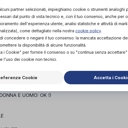
PROVA E NOLEGGIA IN
alcuni partner selezionati, impieghiamo cookie o strumenti analoghi 
NEGOZIO
NON DISPONIBILE
ssari dal punto di vista tecnico e, con il tuo consenso, anche per obi
Organizza p
lioramento dell'esperienza utente, analisi statistiche e attività di mark
ACQUISTA ONLINE
nalizzata), come dettagliato nella nostra
cookie policy
.
NON DISPONIBILE
Scarica il 
tà di concedere o negare il tuo consenso: la mancata accettazione d
ettere la disponibilità di alcune funzionalità.
ta i Cookie" per fornire il consenso o su "continua senza accettare
e l'uso dei cookie non tecnici.
CHE
referenze Cookie
Accetta i Cooki
UMINIO TEMPRATA
O 240 gr
(DONNA E UOMO: OK !)
LE