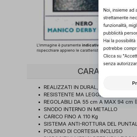
Noi, insieme ad 
strettamente nece
funzionalità, mig
pubblicità perso
Hai la possibili
L'immagine è puramente
indicativa
e potrebbe non
potrebbe comprom
rispecchiare appieno le caratteristiche del prodotto.
Clicca su "Accet
senza autorizzar
CARATTERISTI
P
REALIZZATI IN DURAL, LEGA DI ALL
RESISTENTE MA LEGGERISSIMO: SOL
REGOLABILI DA 55 cm A MAX 94 cm 
SNODO INTERNO IN METALLO
CARICO FINO A 110 Kg
SISTEMA ANTI-ROTTURA DEL PUNTA
POLSINO DI CORTESIA INCLUSO