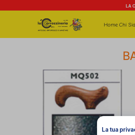
LA 
Home
Chi Si
B
La tua priva