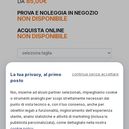
85,00€
DA
PROVA E NOLEGGIA IN NEGOZIO
NON DISPONIBILE
ACQUISTA ONLINE
NON DISPONIBILE
La tua privacy, al primo
continua senza accettare
posto
Organizza prova in negozio
Noi, insieme ad alcuni partner selezionati, impieghiamo cookie
o strumenti analoghi per scopi strettamente necessari dal
Scarica il coupon
punto di vista tecnico e, con il tuo consenso, anche per
obiettivi legati a funzionalità, miglioramento dell'esperienza
utente, analisi statistiche e attività di marketing (inclusa la
pubblicità personalizzata), come dettagliato nella nostra
cookie policy
.