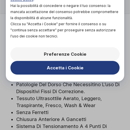
CARATTERISTICHE
Hai la possibilità di concedere o negare il tuo consenso: la
mancata accettazione del consenso potrebbe compromettere
la disponibilità di alcune funzionalità.
Prendere La Misura Della Circonferenza
Clicca su "Accetta i Cookie" per fornire il consenso o su
Sottoseno
"continua senza accettare" per proseguire senza autorizzare
Prendere La Misura Della Circonferenza Del
l'uso dei cookie non tecnici.
Seno
Le Due Misure Devono Essere Riferite Alla
Preferenze Cookie
Stessa Riga
Dall’incrocio Delle Due Misurazioni
Accetta i Cookie
Precedentemente Prese, Determino La
Corretta Taglia.
Patologie Del Dorso Che Necessitino L’uso Di
Dispositivi Fissi Di Correzione.
Tessuto Ultrasottile Aerato, Leggero,
Traspirante, Fresco, Wash & Wear
Senza Ferretti
Chiusura Anteriore A Gancetti
Sistema Di Tensionamento A 4 Punti Di