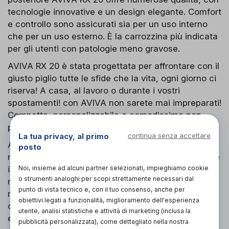
tecnologie innovative e un design elegante. Comfort
e controllo sono assicurati sia per un uso interno
che per un uso esterno. È la carrozzina più indicata
per gli utenti con patologie meno gravose.
AVIVA RX 20 è stata progettata per affrontare con il
giusto piglio tutte le sfide che la vita, ogni giorno ci
riserva! A casa, al lavoro o durante i vostri
spostamenti! con AVIVA non sarete mai impreparati!
Compatta, personalizzabile e comodissima non
potremmo desiderare di più!
La tua privacy, al primo
continua senza accettare
Ancora più sicurezza con AVIVA RX 20, grazie al
posto
nuovo potente kit luci AXENDO è possibile viaggiare
Noi, insieme ad alcuni partner selezionati, impieghiamo cookie
in tutta sicurezza anche al calar della sera. I fari
o strumenti analoghi per scopi strettamente necessari dal
montati sulla carrozzina hanno una potenza
punto di vista tecnico e, con il tuo consenso, anche per
maggiore rispetto a quelli attualmente in
obiettivi legati a funzionalità, miglioramento dell'esperienza
commercio, e consentono all’utente di vedere e di
utente, analisi statistiche e attività di marketing (inclusa la
essere visto meglio.
pubblicità personalizzata), come dettagliato nella nostra