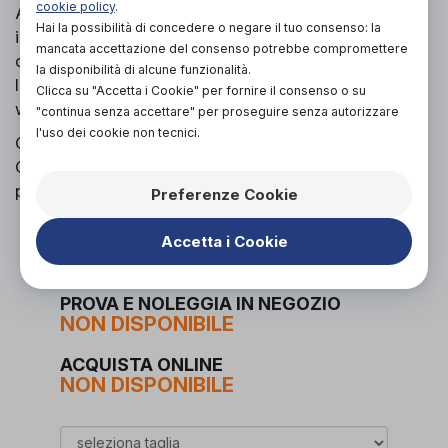
cookie policy
.
Anche la nuova AVIVA RX 20 ha la possibilità di
Hai la possibilità di concedere o negare il tuo consenso: la
integrare il LiNX, che offre un incredibile esperienza
mancata accettazione del consenso potrebbe compromettere
di guida per gli utilizzatori e consente di aggiornare
la disponibilità di alcune funzionalità.
la programmazione e la manutenzione in modalità
Clicca su "Accetta i Cookie" per fornire il consenso o su
wireless e in tempo reale.
"continua senza accettare" per proseguire senza autorizzare
l'uso dei cookie non tecnici.
Con AVIVA RX 20 non sarete mai impreparati!
Compatta, personalizzabile e comodissima non
potremmo desiderare di più!
Preferenze Cookie
Accetta i Cookie
PROVA E ACQUISTA IN NEGOZIO
4.628,00€
DA
PROVA E NOLEGGIA IN NEGOZIO
NON DISPONIBILE
ACQUISTA ONLINE
NON DISPONIBILE