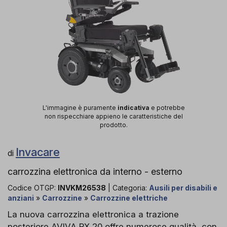
L'immagine è puramente
indicativa
e potrebbe
non rispecchiare appieno le caratteristiche del
prodotto.
Invacare
di
carrozzina elettronica da interno - esterno
Codice OTGP:
INVKM26538
| Categoria:
Ausili per disabili e
anziani
»
Carrozzine
»
Carrozzine elettriche
La nuova carrozzina elettronica a trazione
posteriore AVIVA RX 20 offre numerose qualità, con