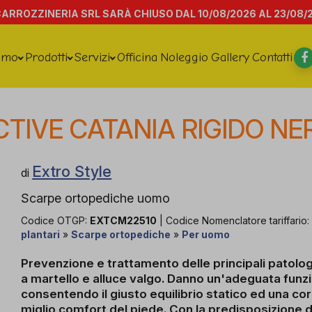
CARROZZINERIA SRL SARÀ CHIUSO DAL 10/08/2026 AL 23/08/
amo
Prodotti
Servizi
Officina
Noleggio
Gallery
Contatti
CTIVE CATANIA RIGIDO NE
Extro Style
di
Scarpe ortopediche uomo
Codice OTGP:
EXTCM22510
| Codice Nomenclatore tariffario
plantari
»
Scarpe ortopediche
»
Per uomo
Prevenzione e trattamento delle principali patolog
a martello e alluce valgo. Danno un'adeguata funzi
consentendo il giusto equilibrio statico ed una c
miglio comfort del piede. Con la predisposizione di 