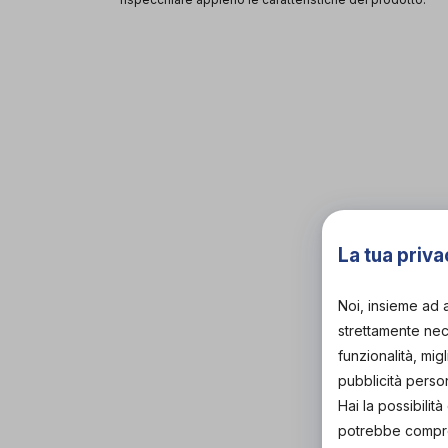
La tua priva
Noi, insieme ad 
strettamente nece
funzionalità, mig
pubblicità perso
Hai la possibili
potrebbe comprom