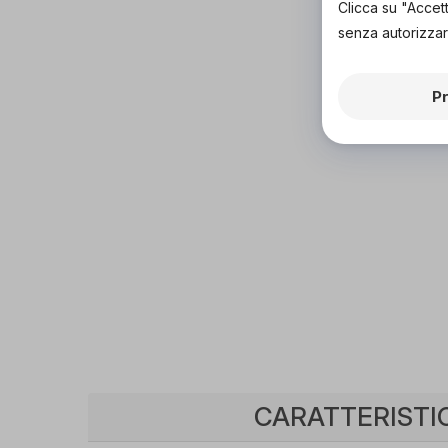
Clicca su "Accet
senza autorizzar
P
CARATTERISTI