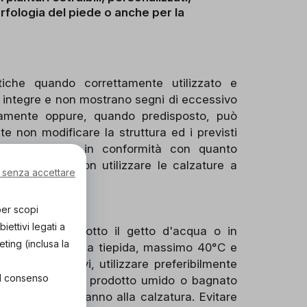
orfologia del piede o anche per la
stiche quando correttamente utilizzato e
 integre e non mostrano segni di eccessivo
ttamente oppure, quando predisposto, può
e non modificare la struttura ed i previsti
ità. Utilizzare in conformità con quanto
pecializzato. Non utilizzare le calzature a
 senza accettare
tone bianco.
per scopi
ettivi legati a
mersione, o sotto il getto d'acqua o in
eting (inclusa la
la suola usare acqua tiepida, massimo 40°C e
anti o abrasivi, utilizzare preferibilmente
el consenso
 Non asciugare il prodotto umido o bagnato
un inevitabile danno alla calzatura. Evitare