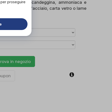
" per proseguire
sivi per bucato, candeggina, ammoniaca e
e spazzole, lana d'acciaio, carta vetro o lame
e
rova in negozio
coupon