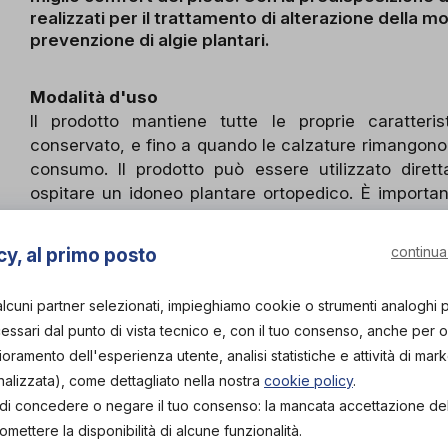
realizzati per il trattamento di alterazione della m
prevenzione di algie plantari.
Modalità d'uso
Il prodotto mantiene tutte le proprie caratteri
conservato, e fino a quando le calzature rimangono
consumo. Il prodotto può essere utilizzato dire
ospitare un idoneo plantare ortopedico. È important
punti di sostegno per non alterare la funzional
consigliato e/o prescritto da personale sanitario s
continua
cy, al primo posto
diretto contatto con la pelle, indossare calzini di co
alcuni partner selezionati, impieghiamo cookie o strumenti analoghi 
Manutenzione e pulizia
ssari dal punto di vista tecnico e, con il tuo consenso, anche per obi
La calzatura non va assolutamente lavata per im
lioramento dell'esperienza utente, analisi statistiche e attività di mark
lavatrice. Per la superficie inferiore laterale del
nalizzata), come dettagliato nella nostra
cookie policy
.
sapone neutro, non usare prodotti aggressivi sgrass
tà di concedere o negare il tuo consenso: la mancata accettazione d
detergenti con elevato grado di biodegradabilità.
ettere la disponibilità di alcune funzionalità.
davanti a fonti di calore, ciò potrebbe comportare 