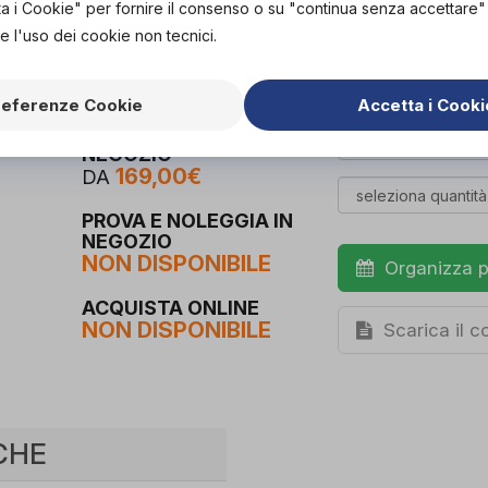
ta i Cookie" per fornire il consenso o su "continua senza accettare
qualunque liquido aggressivo come alcool, deter
solventi. Evitare l'utilizzo di materiali abrasivi com
e l'uso dei cookie non tecnici.
metalliche per l'eliminazione delle macchie.
referenze Cookie
Accetta i Cooki
PROVA E ACQUISTA IN
NEGOZIO
169,00€
DA
PROVA E NOLEGGIA IN
NEGOZIO
NON DISPONIBILE
Organizza p
ACQUISTA ONLINE
NON DISPONIBILE
Scarica il 
CHE