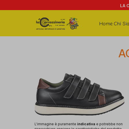
LA 
Home
Chi Si
A
L'immagine è puramente
indicativa
e potrebbe non
rispecchiare appieno le caratteristiche del prodotto.