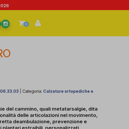
2026
0
RO
:
06.33.03
| Categoria:
Calzature ortopediche e
ie del cammino, quali metatarsalgie, dita
onalità delle articolazioni nel movimento,
orretta deambulazione, prevenzione e
plantari estraibili, personalizzati,