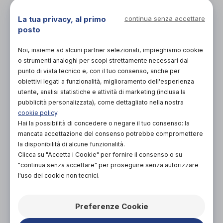
NON DISPONIBILE
La tua privacy, al primo
continua senza accettare
ACQUISTA ONLINE
posto
NON DISPONIBILE
Noi, insieme ad alcuni partner selezionati, impieghiamo cookie
o strumenti analoghi per scopi strettamente necessari dal
punto di vista tecnico e, con il tuo consenso, anche per
obiettivi legati a funzionalità, miglioramento dell'esperienza
utente, analisi statistiche e attività di marketing (inclusa la
pubblicità personalizzata), come dettagliato nella nostra
cookie policy
.
Hai la possibilità di concedere o negare il tuo consenso: la
mancata accettazione del consenso potrebbe compromettere
Organizza prova in negozio
la disponibilità di alcune funzionalità.
Clicca su "Accetta i Cookie" per fornire il consenso o su
"continua senza accettare" per proseguire senza autorizzare
Scarica il coupon
l'uso dei cookie non tecnici.
L'acquisto in negozio è raccomandato per
Preferenze Cookie
garantire il corretto supporto da parte di un