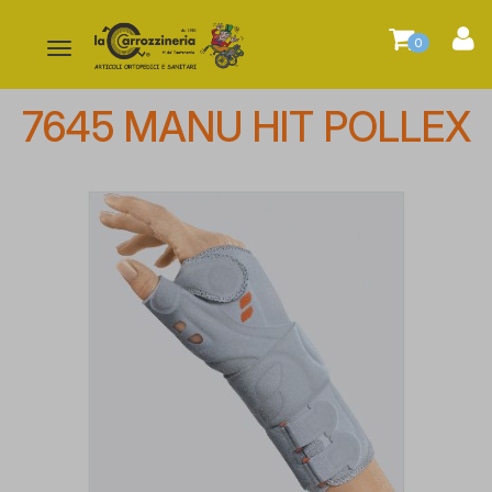
0
Attiva/disattiva
la
navigazione
7645 MANU HIT POLLEX