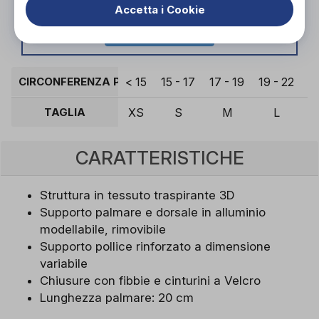
tecnico ortopedico specializzato.
Accetta i Cookie
Vieni in negozio!
CIRCONFERENZA POLSO (CM)
< 15
15 - 17
17 - 19
19 - 22
>
TAGLIA
XS
S
M
L
CARATTERISTICHE
Struttura in tessuto traspirante 3D
Supporto palmare e dorsale in alluminio
modellabile, rimovibile
Supporto pollice rinforzato a dimensione
variabile
Chiusure con fibbie e cinturini a Velcro
Lunghezza palmare: 20 cm