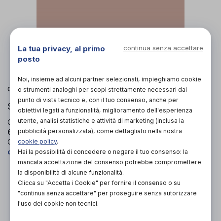
L'immagine è puramente
indicativa
e potrebbe
La tua privacy, al primo
continua senza accettare
non rispecchiare appieno le caratteristiche del
posto
prodotto.
Noi, insieme ad alcuni partner selezionati, impieghiamo cookie
Loren
di
o strumenti analoghi per scopi strettamente necessari dal
punto di vista tecnico e, con il tuo consenso, anche per
SCARPE ORTOPEDICHE
obiettivi legati a funzionalità, miglioramento dell'esperienza
utente, analisi statistiche e attività di marketing (inclusa la
Codice OTGP:
LORGT19628
| Riferimento produttore:
pubblicità personalizzata), come dettagliato nella nostra
60890.71T.001
| Codice Nomenclatore tariffario:
06.33.03
|
cookie policy
.
Categoria:
Calzature ortopediche e plantari
»
Scarpe
ortopediche
»
Per donna
Hai la possibilità di concedere o negare il tuo consenso: la
mancata accettazione del consenso potrebbe compromettere
la disponibilità di alcune funzionalità.
PROVA E ACQUISTA IN NEGOZIO
Clicca su "Accetta i Cookie" per fornire il consenso o su
118,00€
DA
"continua senza accettare" per proseguire senza autorizzare
l'uso dei cookie non tecnici.
PROVA E NOLEGGIA IN NEGOZIO
NON DISPONIBILE