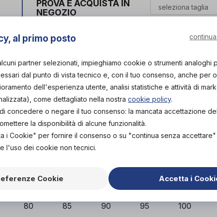
PROVA E ACQUISTA IN
NEGOZIO
103,00€
DA
continua
cy, al primo posto
PROVA E NOLEGGIA IN
NEGOZIO
NON DISPONIBILE
Organizza p
alcuni partner selezionati, impieghiamo cookie o strumenti analoghi 
ssari dal punto di vista tecnico e, con il tuo consenso, anche per obi
ACQUISTA ONLINE
lioramento dell'esperienza utente, analisi statistiche e attività di mark
NON DISPONIBILE
Scarica il 
nalizzata), come dettagliato nella nostra
cookie policy
.
tà di concedere o negare il tuo consenso: la mancata accettazione d
L'acquisto in negozio è raccomandato per garantire i
ettere la disponibilità di alcune funzionalità.
ortopedico specia
ta i Cookie" per fornire il consenso o su "continua senza accettare
e l'uso dei cookie non tecnici.
Vieni in neg
referenze Cookie
Accetta i Cooki
9
77 - 84
82 - 89
87 - 94
92 - 99
97 - 105
1
80
85
90
95
100