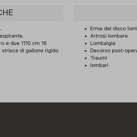
CHE
.
Ernia del disco lo
aspirante.
Artrosi lombare
o e due 1110 cm 18
Lombalgia
 strisce di gallone rigido
Decorso post-opera
Traumi
lombari