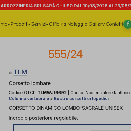
CARROZZINERIA SRL SARÀ CHIUSO DAL 10/08/2026 AL 23/08/
amo
Prodotti
Servizi
Officina
Noleggio
Gallery
Contatti
555/24
TLM
di
Corsetto lombare
Codice OTGP:
TLMWJ16692
| Codice Nomenclatore tariffario
Colonna vertebrale
»
Busti e corsetti ortopedici
CORSETTO DINAMICO LOMBO-SACRALE UNISEX
Incrocio posteriore regolabile.