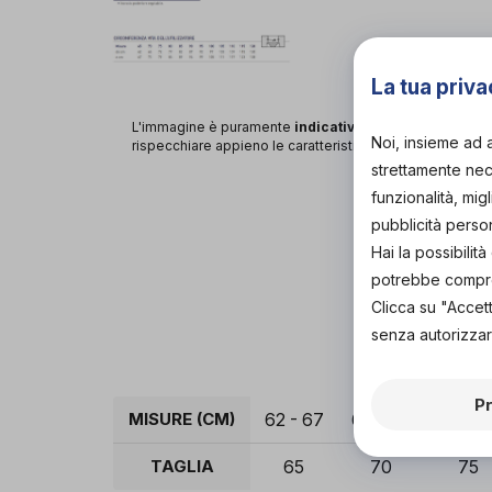
La tua priva
L'immagine è puramente
indicativa
e potrebbe non
Noi, insieme ad 
rispecchiare appieno le caratteristiche del prodotto.
strettamente nece
funzionalità, mig
pubblicità perso
Hai la possibili
potrebbe comprom
Clicca su "Accet
senza autorizzar
P
MISURE (CM)
62 - 67
66 - 73
72 - 7
TAGLIA
65
70
75