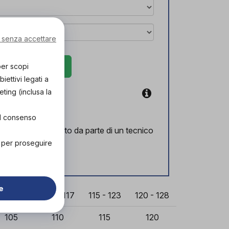
 senza accettare
rova in negozio
per scopi
ettivi legati a
eting (inclusa la
coupon
el consenso
l corretto supporto da parte di un tecnico
lizzato.
" per proseguire
ozio!
e
03 - 111
109 - 117
115 - 123
120 - 128
105
110
115
120