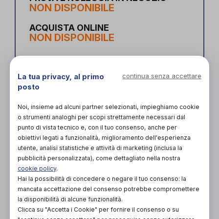
NON DISPONIBILE
ACQUISTA ONLINE
NON DISPONIBILE
La tua privacy, al primo
continua senza accettare
posto
Noi, insieme ad alcuni partner selezionati, impieghiamo cookie
o strumenti analoghi per scopi strettamente necessari dal
punto di vista tecnico e, con il tuo consenso, anche per
obiettivi legati a funzionalità, miglioramento dell'esperienza
Organizza prova in negozio
utente, analisi statistiche e attività di marketing (inclusa la
pubblicità personalizzata), come dettagliato nella nostra
cookie policy
.
Scarica il coupon
Hai la possibilità di concedere o negare il tuo consenso: la
mancata accettazione del consenso potrebbe compromettere
la disponibilità di alcune funzionalità.
L'acquisto in negozio è raccomandato per
Clicca su "Accetta i Cookie" per fornire il consenso o su
garantire il corretto supporto da parte di un