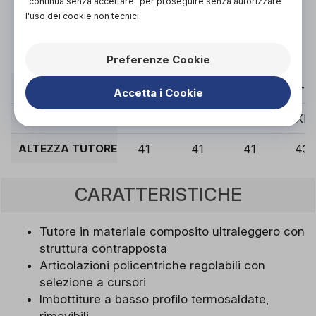
"continua senza accettare" per proseguire senza autorizzare
tecnico ortopedico specializzato.
l'uso dei cookie non tecnici.
Vieni in negozio!
Preferenze Cookie
CIRCONFERENZA COSCIA - 15 CM SOPRA LA ROTULA (
39 - 46
46 - 53
53 - 60
60 - 
Accetta i Cookie
TAGLIA
S
M
L
XL
ALTEZZA TUTORE (CM)
41
41
41
43
CARATTERISTICHE
Tutore in materiale composito ultraleggero con
struttura contrapposta
Articolazioni policentriche regolabili con
selezione a cursori
Imbottiture a basso profilo termosaldate,
rimovibili