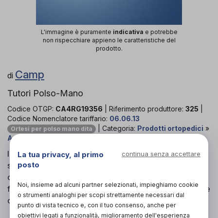
L'immagine è puramente
indicativa
e potrebbe
non rispecchiare appieno le caratteristiche del
prodotto.
Camp
di
Tutori Polso-Mano
Codice OTGP:
CA4RG19356
| Riferimento produttore:
325
|
Codice Nomenclatore tariffario:
06.06.13
| Categoria:
Prodotti ortopedici
»
Ortesi per polso mano dita
Arto superiore
»
Tutori polso-mano
Il tutore Air Soft 325, grazie alla sua rivoluzionaria
La tua privacy, al primo
continua senza accettare
posto
struttura, permette di ottenere con la medesima
ortesi posizioni di scarico più stabili e valide,
Noi, insieme ad alcuni partner selezionati, impieghiamo cookie
funzionali e progressive per rispondere a traumi che
o strumenti analoghi per scopi strettamente necessari dal
colpiscono polso, mano e dita.
punto di vista tecnico e, con il tuo consenso, anche per
obiettivi legati a funzionalità, miglioramento dell'esperienza