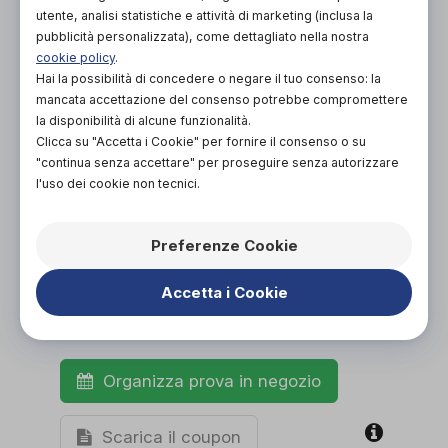
PROVA E ACQUISTA IN NEGOZIO
utente, analisi statistiche e attività di marketing (inclusa la
137,00€
DA
pubblicità personalizzata), come dettagliato nella nostra
cookie policy
.
PROVA E NOLEGGIA IN NEGOZIO
Hai la possibilità di concedere o negare il tuo consenso: la
NON DISPONIBILE
mancata accettazione del consenso potrebbe compromettere
la disponibilità di alcune funzionalità.
ACQUISTA ONLINE
Clicca su "Accetta i Cookie" per fornire il consenso o su
NON DISPONIBILE
"continua senza accettare" per proseguire senza autorizzare
l'uso dei cookie non tecnici.
Preferenze Cookie
Accetta i Cookie
Organizza prova in negozio
Scarica il coupon