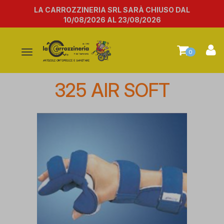
LA CARROZZINERIA SRL SARÀ CHIUSO DAL
10/08/2026 AL 23/08/2026
Attiva/disattiva
0
la
navigazione
325 AIR SOFT